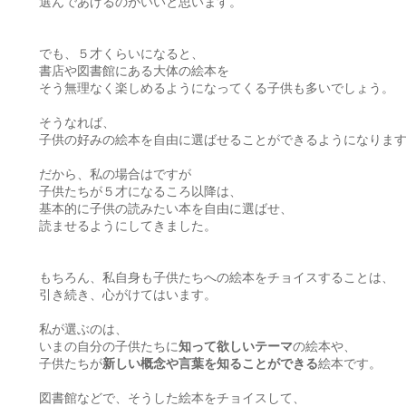
選んであげるのがいいと思います。
でも、５才くらいになると、
書店や図書館にある大体の絵本を
そう無理なく楽しめるようになってくる子供も多いでしょう。
そうなれば、
子供の好みの絵本を自由に選ばせることができるようになりま
だから、私の場合はですが
子供たちが５才になるころ以降は、
基本的に子供の読みたい本を自由に選ばせ、
読ませるようにしてきました。
もちろん、私自身も子供たちへの絵本をチョイスすることは、
引き続き、心がけてはいます。
私が選ぶのは、
いまの自分の子供たちに
知って欲しいテーマ
の絵本や、
子供たちが
新しい概念や言葉を知ることができる
絵本です。
図書館などで、そうした絵本をチョイスして、