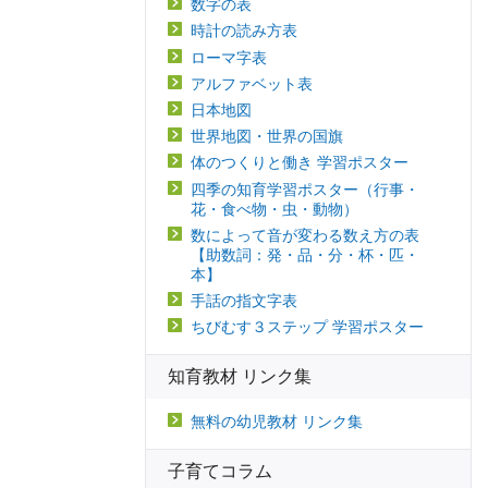
数字の表
時計の読み方表
ローマ字表
アルファベット表
日本地図
世界地図・世界の国旗
体のつくりと働き 学習ポスター
四季の知育学習ポスター（行事・
花・食べ物・虫・動物）
数によって音が変わる数え方の表
【助数詞：発・品・分・杯・匹・
本】
手話の指文字表
ちびむす３ステップ 学習ポスター
知育教材 リンク集
無料の幼児教材 リンク集
子育てコラム