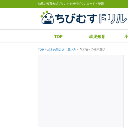
幼児の知育教材プリントを無料ダウンロード・印刷
TOP
幼児知育
５才頃～の絵本選び
TOP
絵本の読み方・選び方