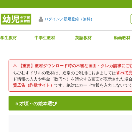
ログイン／新規登録（無料）
小学生教材
中学生教材
英語教材
動画教材
⚠️
【重要】教材ダウンロード時の不審な画面・クレカ請求にご
ちびむすドリルの教材は、通常のご利用におきましては
すべて
ド情報の入力や料金（数円〜）を請求する画面が表示された場
質広告（詐欺サイト）
です。絶対にカード情報を入力しないで
５才頃～の絵本選び