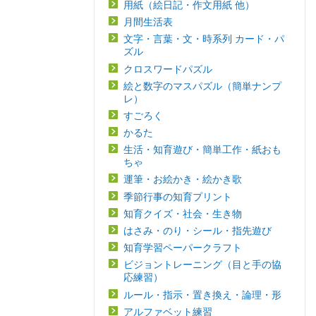
用紙（絵日記・作文用紙 他）
月間生活表
文字・言葉・文・時系列 カード・パ
ズル
クロスワードパズル
絵と数字のマスパズル（簡単ナンプ
レ）
すごろく
かるた
生活・知育遊び・簡単工作・紙おも
ちゃ
運筆・お絵かき・絵かき歌
季節行事の知育プリント
知育クイズ・社会・生き物
はさみ・のり・シール・指先遊び
知育学習ペーパークラフト
ビジョントレーニング（目と手の協
応練習）
ルール・指示・置き換え・論理・形
アルファベット練習