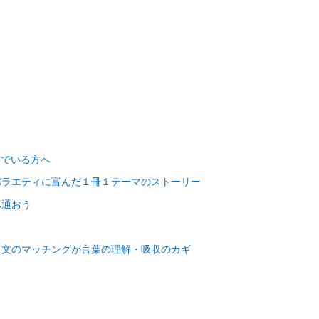
んでいる方へ
バラエティに富んだ１冊１テーマのストーリー
へ通おう
と文のマッチングが言葉の理解・吸収のカギ