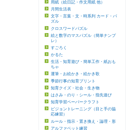
用紙（絵日記・作文用紙 他）
月間生活表
文字・言葉・文・時系列 カード・パ
ズル
クロスワードパズル
絵と数字のマスパズル（簡単ナンプ
レ）
すごろく
かるた
生活・知育遊び・簡単工作・紙おも
ちゃ
運筆・お絵かき・絵かき歌
季節行事の知育プリント
知育クイズ・社会・生き物
はさみ・のり・シール・指先遊び
知育学習ペーパークラフト
ビジョントレーニング（目と手の協
応練習）
ルール・指示・置き換え・論理・形
アルファベット練習