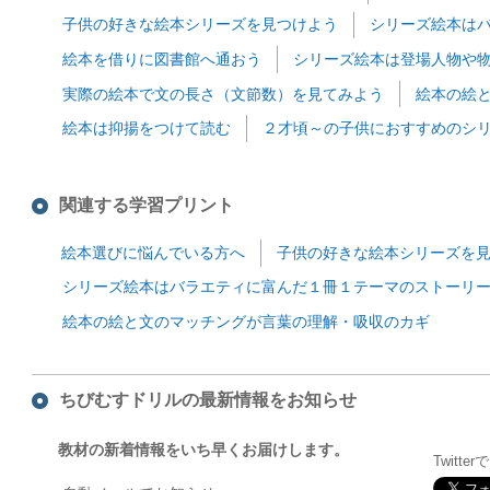
子供の好きな絵本シリーズを見つけよう
シリーズ絵本は
絵本を借りに図書館へ通おう
シリーズ絵本は登場人物や
実際の絵本で文の長さ（文節数）を見てみよう
絵本の絵
絵本は抑揚をつけて読む
２才頃～の子供におすすめのシ
関連する学習プリント
絵本選びに悩んでいる方へ
子供の好きな絵本シリーズを
シリーズ絵本はバラエティに富んだ１冊１テーマのストーリ
絵本の絵と文のマッチングが言葉の理解・吸収のカギ
ちびむすドリルの最新情報をお知らせ
教材の新着情報をいち早くお届けします。
Twitte