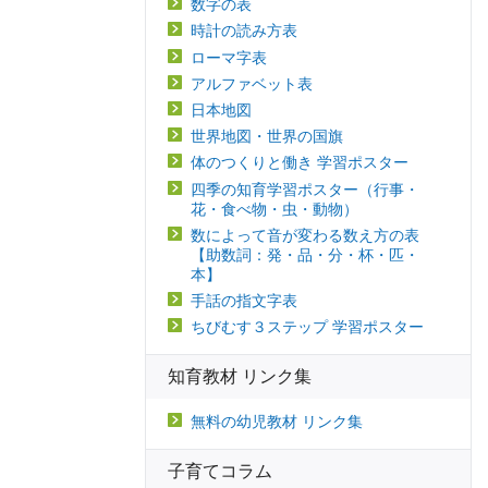
数字の表
時計の読み方表
ローマ字表
アルファベット表
日本地図
世界地図・世界の国旗
体のつくりと働き 学習ポスター
四季の知育学習ポスター（行事・
花・食べ物・虫・動物）
数によって音が変わる数え方の表
【助数詞：発・品・分・杯・匹・
本】
手話の指文字表
ちびむす３ステップ 学習ポスター
知育教材 リンク集
無料の幼児教材 リンク集
子育てコラム