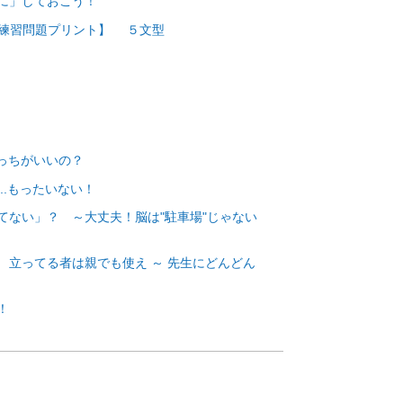
白に」しておこう！
練習問題プリント】 ５文型
どっちがいいの？
..もったいない！
ってない」？ ～大丈夫！脳は"駐車場"じゃない
？ 立ってる者は親でも使え ～ 先生にどんどん
！