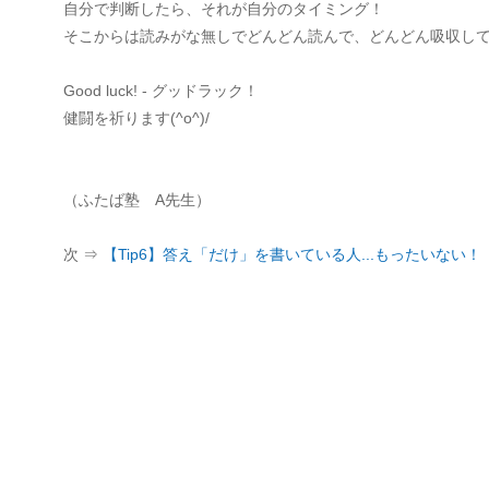
自分で判断したら、それが自分のタイミング！
そこからは読みがな無しでどんどん読んで、どんどん吸収し
Good luck! - グッドラック！
健闘を祈ります(^o^)/
（ふたば塾 A先生）
次 ⇒
【Tip6】答え「だけ」を書いている人...もったいない！