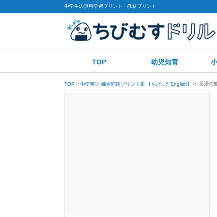
中学生の無料学習プリント・教材プリント
TOP
幼児知育
-英語の
TOP
中学英語 練習問題プリント集 【ちびふたEnglish】