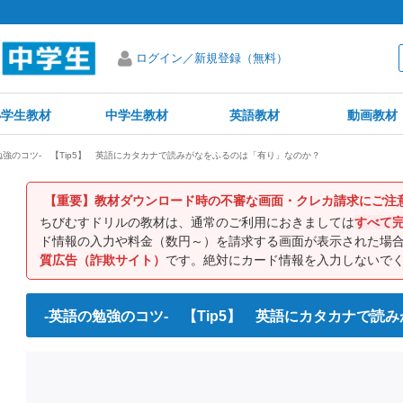
ログイン／新規登録（無料）
小学生教材
中学生教材
英語教材
動画教材
勉強のコツ- 【Tip5】 英語にカタカナで読みがなをふるのは「有り」なのか？
【重要】教材ダウンロード時の不審な画面・クレカ請求にご注
ちびむすドリルの教材は、通常のご利用におきましては
すべて
ド情報の入力や料金（数円～）を請求する画面が表示された場
質広告（詐欺サイト）
です。絶対にカード情報を入力しないで
-英語の勉強のコツ- 【Tip5】 英語にカタカナで読