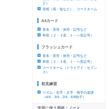
ど）
音程（長・短など）、コードネーム
A4カード
音名・音符・休符・記号など
和音（２・３音、ト・へ音記号）
フラッシュカード
音名・音符・休符・記号など
和音（２・３音、ト・へ音記号）
コードネーム（トライアド・セブン
ス）
初見練習
リズム・右手・左手・両手の楽譜
（4/4、3/4、2/4、6/8拍子）
学習に使う用紙・ノート