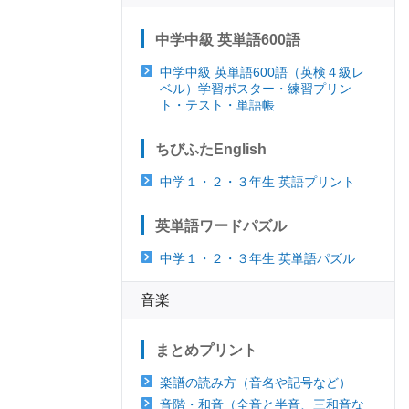
中学中級 英単語600語
中学中級 英単語600語（英検４級レ
ベル）学習ポスター・練習プリン
ト・テスト・単語帳
ちびふたEnglish
中学１・２・３年生 英語プリント
英単語ワードパズル
中学１・２・３年生 英単語パズル
音楽
まとめプリント
楽譜の読み方（音名や記号など）
音階・和音（全音と半音、三和音な