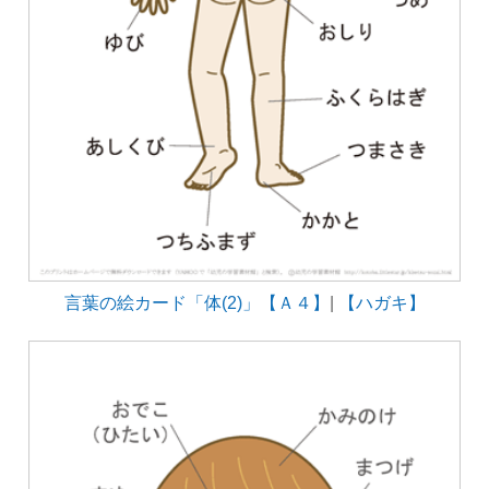
言葉の絵カード「体(2)」【Ａ４】
|
【ハガキ】