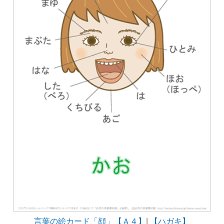
言葉の絵カード「顔」【Ａ４】
|
【ハガキ】