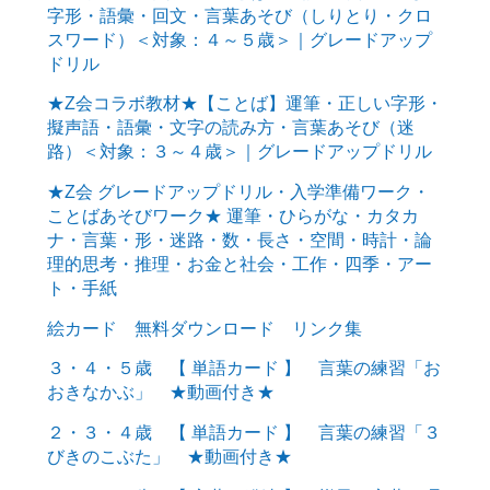
字形・語彙・回文・言葉あそび（しりとり・クロ
スワード）＜対象：４～５歳＞｜グレードアップ
ドリル
★Z会コラボ教材★【ことば】運筆・正しい字形・
擬声語・語彙・文字の読み方・言葉あそび（迷
路）＜対象：３～４歳＞｜グレードアップドリル
★Z会 グレードアップドリル・入学準備ワーク・
ことばあそびワーク★ 運筆・ひらがな・カタカ
ナ・言葉・形・迷路・数・長さ・空間・時計・論
理的思考・推理・お金と社会・工作・四季・アー
ト・手紙
絵カード 無料ダウンロード リンク集
３・４・５歳 【 単語カード 】 言葉の練習「お
おきなかぶ」 ★動画付き★
２・３・４歳 【 単語カード 】 言葉の練習「３
びきのこぶた」 ★動画付き★