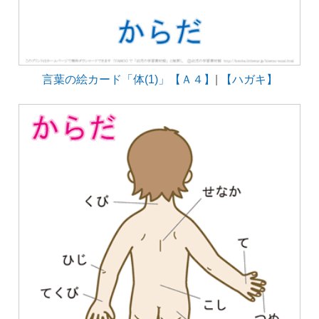
言葉の絵カード「体(1)」【Ａ４】
|
【ハガキ】