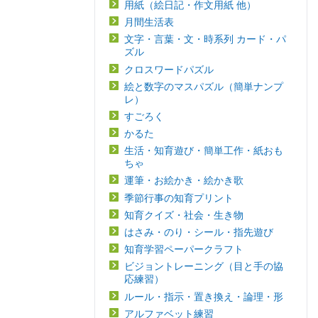
用紙（絵日記・作文用紙 他）
月間生活表
文字・言葉・文・時系列 カード・パ
ズル
クロスワードパズル
絵と数字のマスパズル（簡単ナンプ
レ）
すごろく
かるた
生活・知育遊び・簡単工作・紙おも
ちゃ
運筆・お絵かき・絵かき歌
季節行事の知育プリント
知育クイズ・社会・生き物
はさみ・のり・シール・指先遊び
知育学習ペーパークラフト
ビジョントレーニング（目と手の協
応練習）
ルール・指示・置き換え・論理・形
アルファベット練習