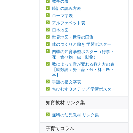
数字の表
時計の読み方表
ローマ字表
アルファベット表
日本地図
世界地図・世界の国旗
体のつくりと働き 学習ポスター
四季の知育学習ポスター（行事・
花・食べ物・虫・動物）
数によって音が変わる数え方の表
【助数詞：発・品・分・杯・匹・
本】
手話の指文字表
ちびむす３ステップ 学習ポスター
知育教材 リンク集
無料の幼児教材 リンク集
子育てコラム