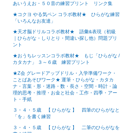
あいうえお・５０音の練習プリント リンク集
★コクヨ やる気ペン コラボ教材★ ひらがな練習
「いろんなお友達」
★天才脳ドリルコラボ教材★ 語彙&表現（初級
｜ひらがな・しりとり・間違い探し他）問題プリ
ント
★おうちレッスンコラボ教材★ もじ「ひらがな /
カタカナ」 ３～６歳 練習プリント
★Z会 グレードアップドリル・入学準備ワーク・
ことばあそびワーク★ 運筆・ひらがな・カタカ
ナ・言葉・形・迷路・数・長さ・空間・時計・論
理的思考・推理・お金と社会・工作・四季・アー
ト・手紙
３・４・５歳 【 ひらがな 】 四筆のひらがなと
「を」を書く練習
３・４・５歳 【 ひらがな 】 二筆のひらがなを