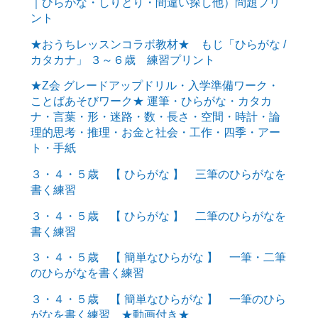
｜ひらがな・しりとり・間違い探し他）問題プリ
ント
★おうちレッスンコラボ教材★ もじ「ひらがな /
カタカナ」 ３～６歳 練習プリント
★Z会 グレードアップドリル・入学準備ワーク・
ことばあそびワーク★ 運筆・ひらがな・カタカ
ナ・言葉・形・迷路・数・長さ・空間・時計・論
理的思考・推理・お金と社会・工作・四季・アー
ト・手紙
３・４・５歳 【 ひらがな 】 三筆のひらがなを
書く練習
３・４・５歳 【 ひらがな 】 二筆のひらがなを
書く練習
３・４・５歳 【 簡単なひらがな 】 一筆・二筆
のひらがなを書く練習
３・４・５歳 【 簡単なひらがな 】 一筆のひら
がなを書く練習 ★動画付き★