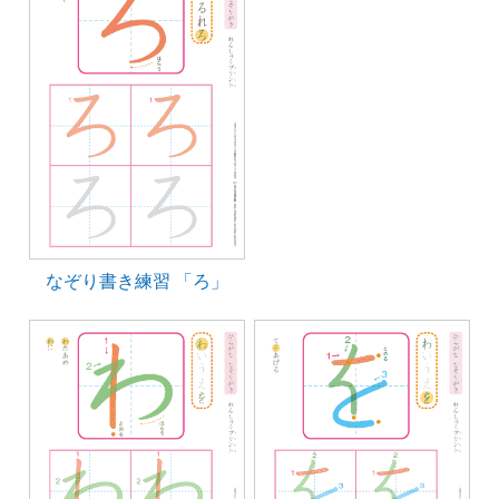
なぞり書き練習 「ろ」