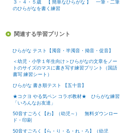
３・４・５歳 【 簡単なひらがな 】 一筆・二筆
のひらがなを書く練習
関連する学習プリント
ひらがな テスト【濁音・半濁音・拗音・促音】
＜幼児・小学１年生向け＞ひらがなの文章をノー
トのサイズのマスに書き写す練習プリント（国語
書写 練習シート）
ひらがな 書き順テスト 【五十音】
★コクヨ やる気ペン コラボ教材★ ひらがな練習
「いろんなお友達」
50音すごろく【わ】（幼児～） 無料ダウンロー
ド・印刷
50音すごろく【ら・り・る・れ・ろ】（幼児