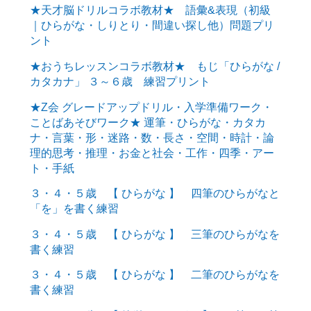
★天才脳ドリルコラボ教材★ 語彙&表現（初級
｜ひらがな・しりとり・間違い探し他）問題プリ
ント
★おうちレッスンコラボ教材★ もじ「ひらがな /
カタカナ」 ３～６歳 練習プリント
★Z会 グレードアップドリル・入学準備ワーク・
ことばあそびワーク★ 運筆・ひらがな・カタカ
ナ・言葉・形・迷路・数・長さ・空間・時計・論
理的思考・推理・お金と社会・工作・四季・アー
ト・手紙
３・４・５歳 【 ひらがな 】 四筆のひらがなと
「を」を書く練習
３・４・５歳 【 ひらがな 】 三筆のひらがなを
書く練習
３・４・５歳 【 ひらがな 】 二筆のひらがなを
書く練習