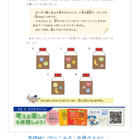
基礎編しぼりこみ-5「共通点さがし」