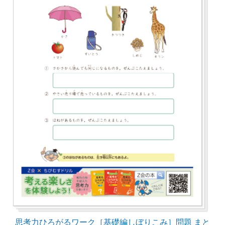
思考力ひろがるワーク［基礎編しぼりこみ］問題 まと