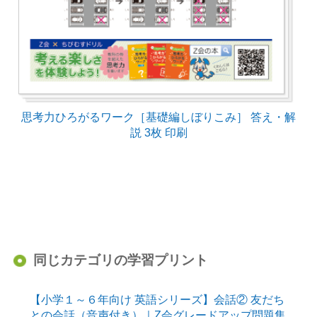
思考力ひろがるワーク［基礎編しぼりこみ］ 答え・解
説 3枚 印刷
同じカテゴリの学習プリント
【小学１～６年向け 英語シリーズ】会話② 友だち
との会話（音声付き）｜Z会グレードアップ問題集