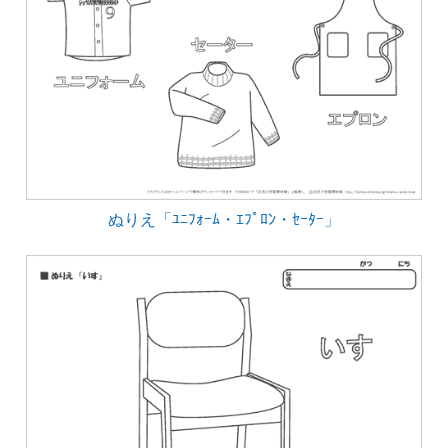
ぬりえ「ﾕﾆﾌｫｰﾑ・ｴﾌﾟﾛﾝ・ｾｰﾀｰ」