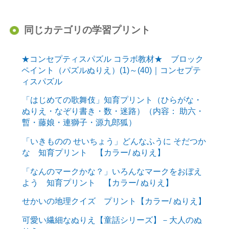
同じカテゴリの学習プリント
★コンセプティスパズル コラボ教材★ ブロック
ペイント（パズルぬりえ）(1)～(40)｜コンセプテ
ィスパズル
「はじめての歌舞伎」知育プリント（ひらがな・
ぬりえ・なぞり書き・数・迷路）（内容： 助六・
暫・藤娘・連獅子・源九郎狐）
「いきものの せいちょう」どんなふうに そだつか
な 知育プリント 【カラー/ ぬりえ】
「なんのマークかな？」いろんなマークをおぼえ
よう 知育プリント 【カラー/ ぬりえ】
せかいの地理クイズ プリント【カラー/ ぬりえ】
可愛い繊細なぬりえ【童話シリーズ】－大人のぬ