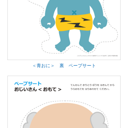
＜青おに＞ 裏 ペープサート