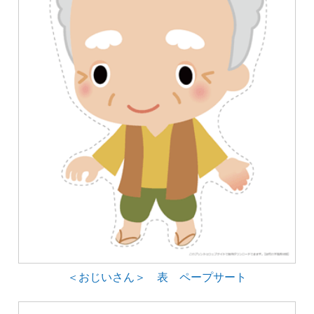
＜おじいさん＞ 表 ペープサート