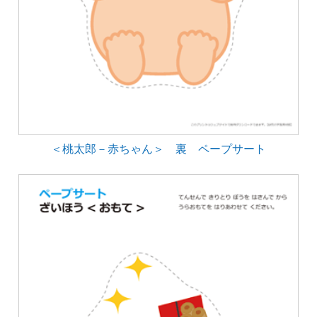
＜桃太郎－赤ちゃん＞ 裏 ペープサート