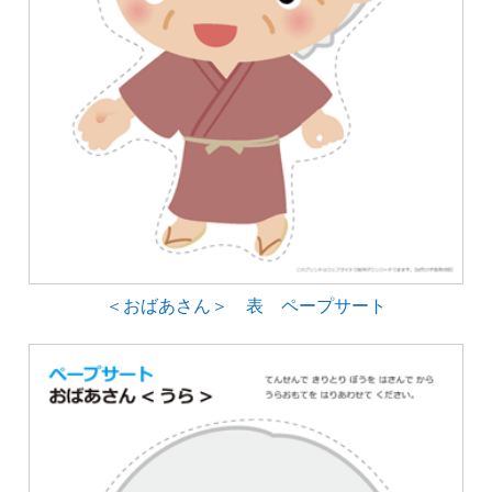
＜おばあさん＞ 表 ペープサート