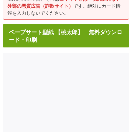
外部の悪質広告（詐欺サイト）
です。絶対にカード情
報を入力しないでください。
ペープサート型紙 【桃太郎】 無料ダウンロ
ード・印刷