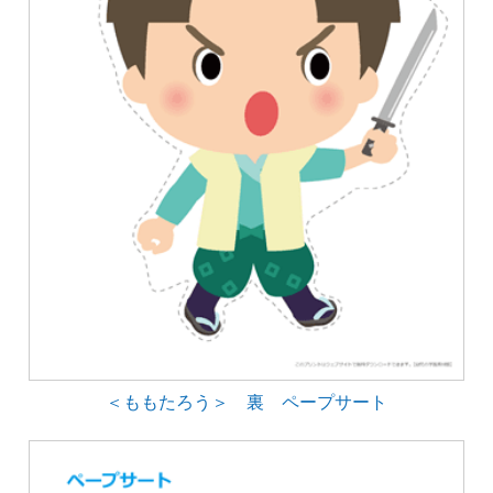
＜ももたろう＞ 裏 ペープサート