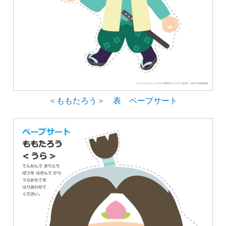
＜ももたろう＞ 表 ペープサート