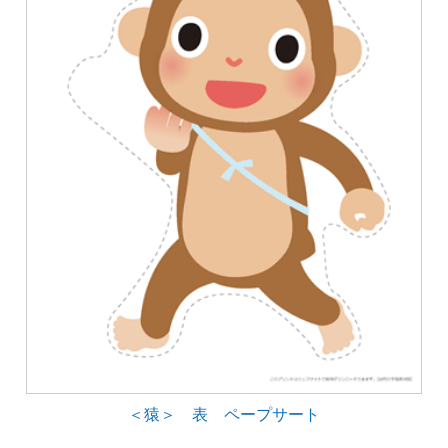
＜猿＞ 表 ペープサート