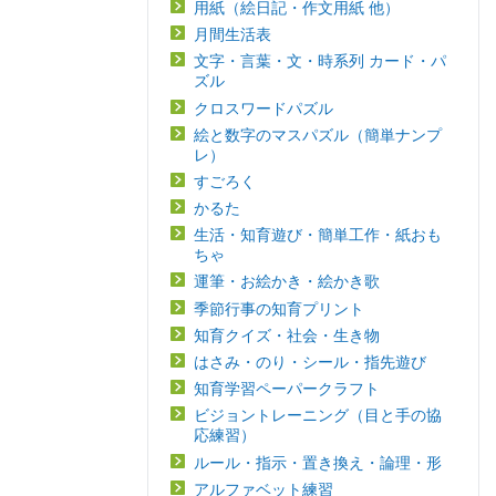
用紙（絵日記・作文用紙 他）
月間生活表
文字・言葉・文・時系列 カード・パ
ズル
クロスワードパズル
絵と数字のマスパズル（簡単ナンプ
レ）
すごろく
かるた
生活・知育遊び・簡単工作・紙おも
ちゃ
運筆・お絵かき・絵かき歌
季節行事の知育プリント
知育クイズ・社会・生き物
はさみ・のり・シール・指先遊び
知育学習ペーパークラフト
ビジョントレーニング（目と手の協
応練習）
ルール・指示・置き換え・論理・形
アルファベット練習