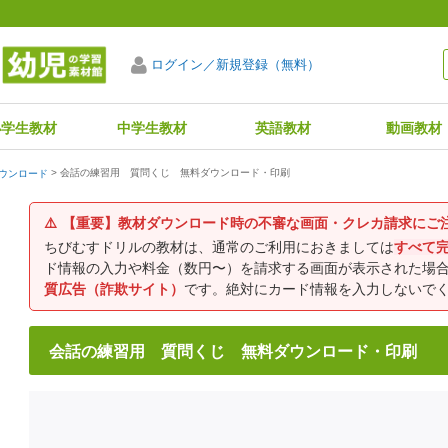
ログイン／新規登録（無料）
小学生教材
中学生教材
英語教材
動画教材
会話の練習用 質問くじ 無料ダウンロード・印刷
ウンロード
⚠️
【重要】教材ダウンロード時の不審な画面・クレカ請求にご
ちびむすドリルの教材は、通常のご利用におきましては
すべて
ド情報の入力や料金（数円〜）を請求する画面が表示された場
質広告（詐欺サイト）
です。絶対にカード情報を入力しないで
会話の練習用 質問くじ 無料ダウンロード・印刷