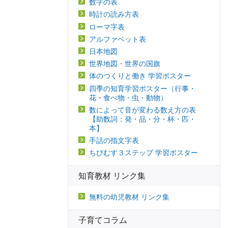
数字の表
時計の読み方表
ローマ字表
アルファベット表
日本地図
世界地図・世界の国旗
体のつくりと働き 学習ポスター
四季の知育学習ポスター（行事・
花・食べ物・虫・動物）
数によって音が変わる数え方の表
【助数詞：発・品・分・杯・匹・
本】
手話の指文字表
ちびむす３ステップ 学習ポスター
知育教材 リンク集
無料の幼児教材 リンク集
子育てコラム