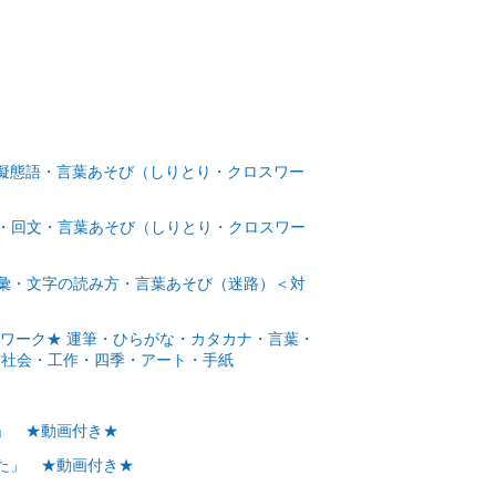
擬態語・言葉あそび（しりとり・クロスワー
・回文・言葉あそび（しりとり・クロスワー
彙・文字の読み方・言葉あそび（迷路）＜対
びワーク★ 運筆・ひらがな・カタカナ・言葉・
と社会・工作・四季・アート・手紙
」 ★動画付き★
た」 ★動画付き★