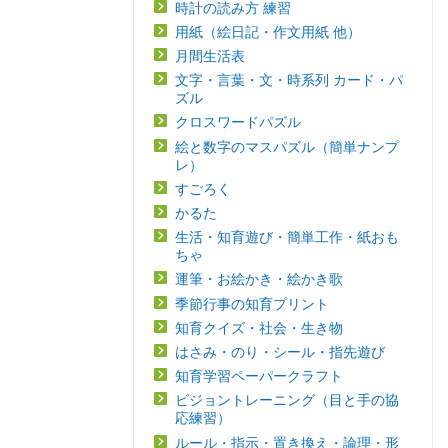
時計の読み方 練習
用紙（絵日記・作文用紙 他）
月間生活表
文字・言葉・文・時系列 カード・パ
ズル
クロスワードパズル
絵と数字のマスパズル（簡単ナンプ
レ）
すごろく
かるた
生活・知育遊び・簡単工作・紙おも
ちゃ
運筆・お絵かき・絵かき歌
季節行事の知育プリント
知育クイズ・社会・生き物
はさみ・のり・シール・指先遊び
知育学習ペーパークラフト
ビジョントレーニング（目と手の協
応練習）
ルール・指示・置き換え・論理・形