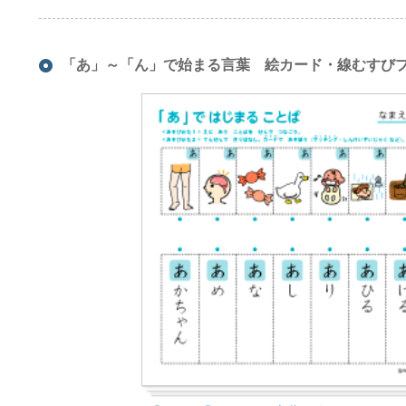
「あ」～「ん」で始まる言葉 絵カード・線むすびプ