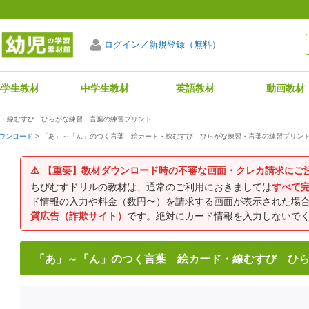
ログイン／新規登録（無料）
小学生教材
中学生教材
英語教材
動画教材
・線むすび ひらがな練習・言葉の練習プリント
「あ」～「ん」のつく言葉 絵カード・線むすび ひらがな練習・言葉の練習プリン
ウンロード
⚠️
【重要】教材ダウンロード時の不審な画面・クレカ請求にご
ちびむすドリルの教材は、通常のご利用におきましては
すべて
ド情報の入力や料金（数円〜）を請求する画面が表示された場
質広告（詐欺サイト）
です。絶対にカード情報を入力しないで
「あ」～「ん」のつく言葉 絵カード・線むすび ひ