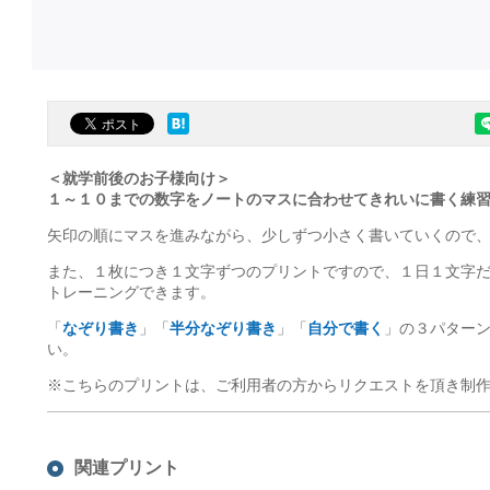
＜就学前後のお子様向け＞
１～１０までの数字をノートのマスに合わせてきれいに書く練
矢印の順にマスを進みながら、少しずつ小さく書いていくので
また、１枚につき１文字ずつのプリントですので、１日１文字
トレーニングできます。
「
なぞり書き
」「
半分なぞり書き
」「
自分で書く
」の３パター
い。
※こちらのプリントは、ご利用者の方からリクエストを頂き制
関連プリント