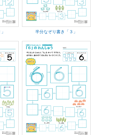
２」
半分なぞり書き「３」