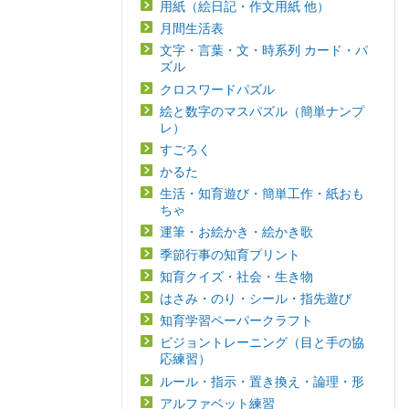
用紙（絵日記・作文用紙 他）
月間生活表
文字・言葉・文・時系列 カード・パ
ズル
クロスワードパズル
絵と数字のマスパズル（簡単ナンプ
レ）
すごろく
かるた
生活・知育遊び・簡単工作・紙おも
ちゃ
運筆・お絵かき・絵かき歌
季節行事の知育プリント
知育クイズ・社会・生き物
はさみ・のり・シール・指先遊び
知育学習ペーパークラフト
ビジョントレーニング（目と手の協
応練習）
ルール・指示・置き換え・論理・形
アルファベット練習