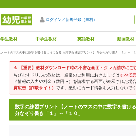
ログイン／新規登録（無料）
小学生教材
中学生教材
英語教材
動画教材
【ノートのマスの中に数字を書けるようになる 段階的な練習プリント】 半分なぞり書き「１」～「
⚠️
【重要】教材ダウンロード時の不審な画面・クレカ請求にご
ちびむすドリルの教材は、通常のご利用におきましては
すべて
ド情報の入力や料金（数円〜）を請求する画面が表示された場
質広告（詐欺サイト）
です。絶対にカード情報を入力しないで
数字の練習プリント【ノートのマスの中に数字を書ける
分なぞり書き「１」～「１０」