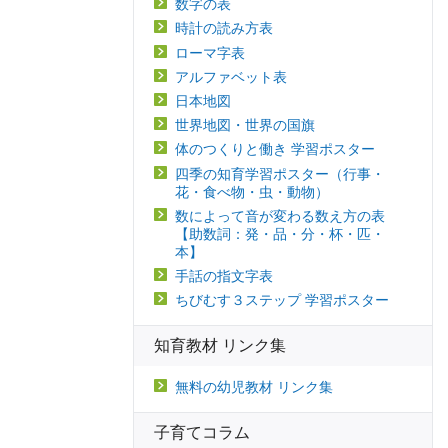
数字の表
時計の読み方表
ローマ字表
アルファベット表
日本地図
世界地図・世界の国旗
体のつくりと働き 学習ポスター
四季の知育学習ポスター（行事・
花・食べ物・虫・動物）
数によって音が変わる数え方の表
【助数詞：発・品・分・杯・匹・
本】
手話の指文字表
ちびむす３ステップ 学習ポスター
知育教材 リンク集
無料の幼児教材 リンク集
子育てコラム