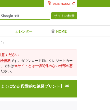
カレンダー
HOME
１０」
注意ください
完全無料
です。ダウンロード時にクレジットカー
合、それは
当サイトとは一切関係のない外部の悪
ください。
ようになる 段階的な練習プリント】 半