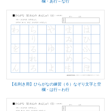
欄・あ行～な行
【右利き用】ひらがなの練習（６）なぞり文字と空
欄・は行～わ行