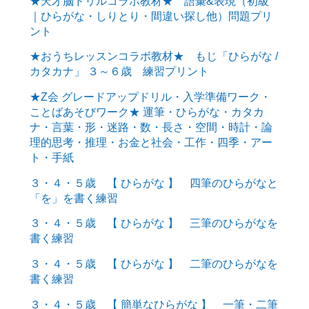
★天才脳ドリルコラボ教材★ 語彙&表現（初級
｜ひらがな・しりとり・間違い探し他）問題プリ
ント
★おうちレッスンコラボ教材★ もじ「ひらがな /
カタカナ」 ３～６歳 練習プリント
★Z会 グレードアップドリル・入学準備ワーク・
ことばあそびワーク★ 運筆・ひらがな・カタカ
ナ・言葉・形・迷路・数・長さ・空間・時計・論
理的思考・推理・お金と社会・工作・四季・アー
ト・手紙
３・４・５歳 【 ひらがな 】 四筆のひらがなと
「を」を書く練習
３・４・５歳 【 ひらがな 】 三筆のひらがなを
書く練習
３・４・５歳 【 ひらがな 】 二筆のひらがなを
書く練習
３・４・５歳 【 簡単なひらがな 】 一筆・二筆