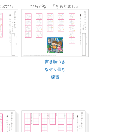
しのひ』
ひらがな 『きもだめし』
書き順つき
なぞり書き
練習