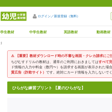
ログイン／新規登録（無料）
小学生教材
中学生教材
英語教材
動画教材
な】
⚠️
【重要】教材ダウンロード時の不審な画面・クレカ請求にご
ちびむすドリルの教材は、通常のご利用におきましては
すべて
ド情報の入力や料金（数円〜）を請求する画面が表示された場
質広告（詐欺サイト）
です。絶対にカード情報を入力しないで
ひらがな練習プリント 【夏のひらがな】