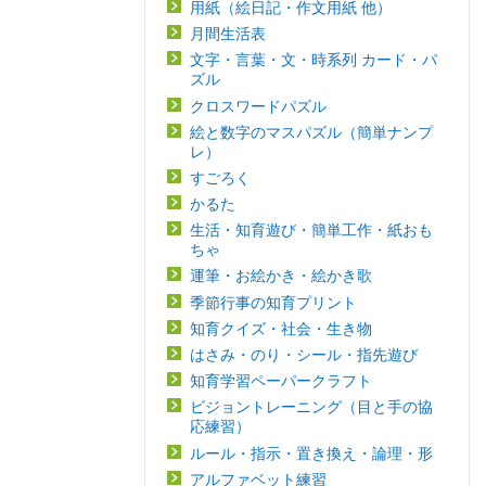
用紙（絵日記・作文用紙 他）
月間生活表
文字・言葉・文・時系列 カード・パ
ズル
クロスワードパズル
絵と数字のマスパズル（簡単ナンプ
レ）
すごろく
かるた
生活・知育遊び・簡単工作・紙おも
ちゃ
運筆・お絵かき・絵かき歌
季節行事の知育プリント
知育クイズ・社会・生き物
はさみ・のり・シール・指先遊び
知育学習ペーパークラフト
ビジョントレーニング（目と手の協
応練習）
ルール・指示・置き換え・論理・形
アルファベット練習