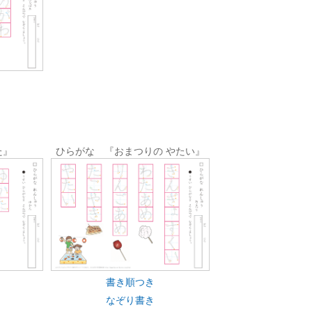
た』
ひらがな 『おまつりの やたい』
書き順つき
なぞり書き