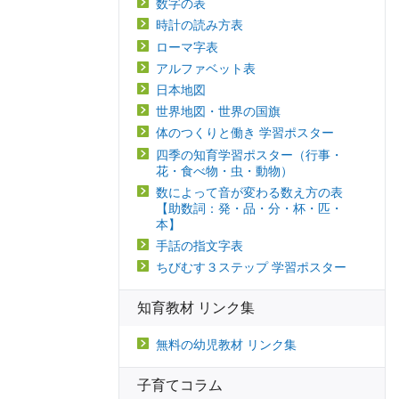
数字の表
時計の読み方表
ローマ字表
アルファベット表
日本地図
世界地図・世界の国旗
体のつくりと働き 学習ポスター
四季の知育学習ポスター（行事・
花・食べ物・虫・動物）
数によって音が変わる数え方の表
【助数詞：発・品・分・杯・匹・
本】
手話の指文字表
ちびむす３ステップ 学習ポスター
知育教材 リンク集
無料の幼児教材 リンク集
子育てコラム