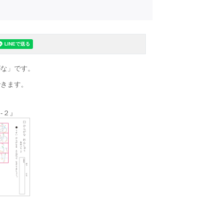
がな」です。
できます。
-２』