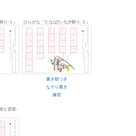
飾り-１』
ひらがな『たなばた-七夕飾り-２』
書き順つき
なぞり書き
練習
姫と彦星-