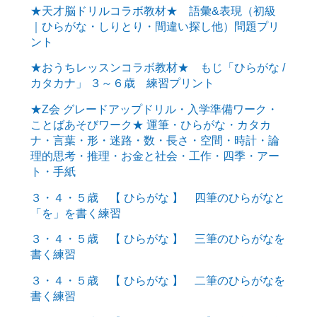
★天才脳ドリルコラボ教材★ 語彙&表現（初級
｜ひらがな・しりとり・間違い探し他）問題プリ
ント
★おうちレッスンコラボ教材★ もじ「ひらがな /
カタカナ」 ３～６歳 練習プリント
★Z会 グレードアップドリル・入学準備ワーク・
ことばあそびワーク★ 運筆・ひらがな・カタカ
ナ・言葉・形・迷路・数・長さ・空間・時計・論
理的思考・推理・お金と社会・工作・四季・アー
ト・手紙
３・４・５歳 【 ひらがな 】 四筆のひらがなと
「を」を書く練習
３・４・５歳 【 ひらがな 】 三筆のひらがなを
書く練習
３・４・５歳 【 ひらがな 】 二筆のひらがなを
書く練習