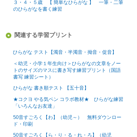
３・４・５歳 【 簡単なひらがな 】 一筆・二筆
のひらがなを書く練習
関連する学習プリント
ひらがな テスト【濁音・半濁音・拗音・促音】
＜幼児・小学１年生向け＞ひらがなの文章をノー
トのサイズのマスに書き写す練習プリント（国語
書写 練習シート）
ひらがな 書き順テスト 【五十音】
★コクヨ やる気ペン コラボ教材★ ひらがな練習
「いろんなお友達」
50音すごろく【わ】（幼児～） 無料ダウンロー
ド・印刷
50音すごろく【ら・り・る・れ・ろ】（幼児