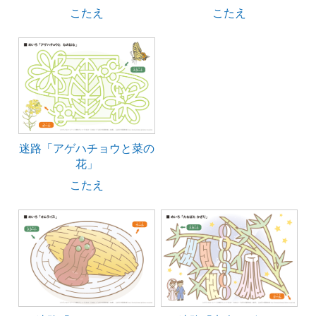
こたえ
こたえ
迷路「アゲハチョウと菜の
花」
こたえ