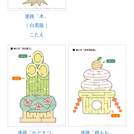
迷路「木」
｜白黒版｜
こたえ
迷路「かどまつ」
迷路「鏡もち」