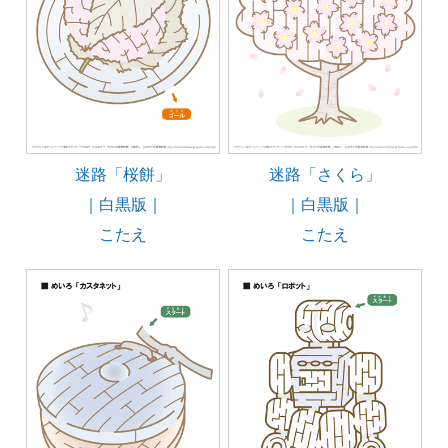
迷路「桜餅」
迷路「さくら」
｜白黒版｜
｜白黒版｜
こたえ
こたえ