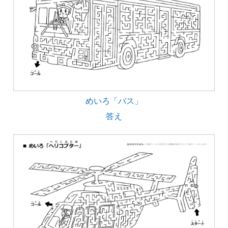
めいろ「バス」
答え