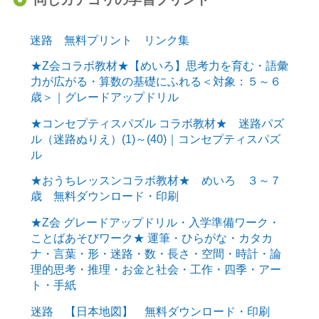
迷路 無料プリント リンク集
★Z会コラボ教材★【めいろ】思考力を育む・語彙
力が広がる・算数の基礎にふれる＜対象：５～６
歳＞｜グレードアップドリル
★コンセプティスパズル コラボ教材★ 迷路パズ
ル（迷路ぬりえ）(1)～(40)｜コンセプティスパズ
ル
★おうちレッスンコラボ教材★ めいろ ３～７
歳 無料ダウンロード・印刷
★Z会 グレードアップドリル・入学準備ワーク・
ことばあそびワーク★ 運筆・ひらがな・カタカ
ナ・言葉・形・迷路・数・長さ・空間・時計・論
理的思考・推理・お金と社会・工作・四季・アー
ト・手紙
迷路 【日本地図】 無料ダウンロード・印刷