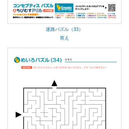
迷路パズル（33）
答え