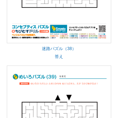
迷路パズル（38）
答え