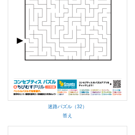
迷路パズル（32）
答え