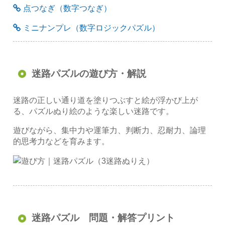
点つなぎ（数字つなぎ）
ミニナンプレ（数字ロジックパズル）
迷路パズルの遊び方・解説
迷路の正しい通り道を塗りつぶすと絵が浮かび上が
る、パズルぬり絵のような楽しい迷路です。
遊びながら、集中力や運筆力、判断力、忍耐力、論理
的思考力などを育みます。
迷路パズル 問題・解答プリント