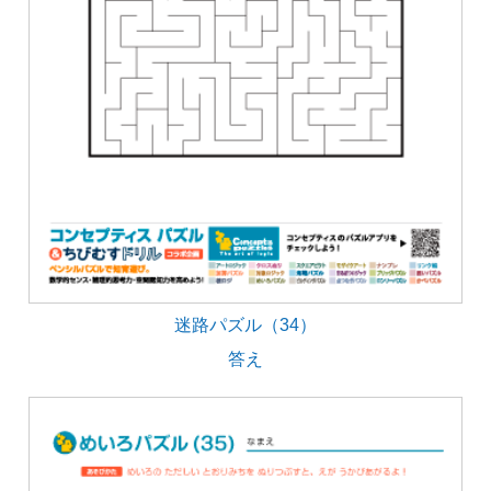
迷路パズル（34）
答え