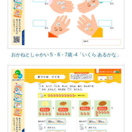
おかねとしゃかい 5・6・7歳 -4「いくら あるかな」