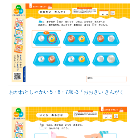
おかねとしゃかい 5・6・7歳 -3「おおきい きんがく」