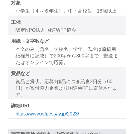
対象
小学生（４～６年生）、中・高校生、18歳以上
主催
認定NPO法人 国連WFP協会
用紙・文字数など
本文のみ（題名、学校名、学年、氏名は原稿用
紙欄外に記載）で200字から800字まで。郵送ま
たはオンラインで応募。
賞品など
賞品と賞状。応募1作品につき給食2日分（60
円）が寄付協力企業より国連WFPに寄付されま
す。
詳細URL
https://www.wfpessay.jp/2023/
読売新聞社 全国小・中学校作文コンクール