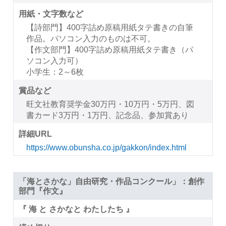
用紙・文字数など
【詩部門】400字詰め原稿用紙タテ書きの自筆
作品。パソコン入力のものは不可。
【作文部門】400字詰め原稿用紙タテ書き（パ
ソコン入力可）
小学生：2～6枚
賞品など
旺文社教育奨学金30万円・10万円・5万円、図
書カード3万円・1万円、記念品、参加賞あり
詳細URL
https://www.obunsha.co.jp/gakkon/index.html
「海とさかな」自由研究・作品コンクール」：創作
部門『作文』
『 海 と さかなと わたしたち 』