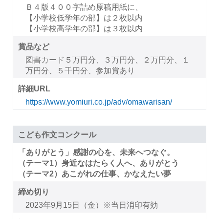
Ｂ４版４００字詰め原稿用紙に、
【小学校低学年の部】は２枚以内
【小学校高学年の部】は３枚以内
賞品など
図書カード５万円分、３万円分、２万円分、１
万円分、５千円分、参加賞あり
詳細URL
https://www.yomiuri.co.jp/adv/omawarisan/
こども作文コンクール
「ありがとう」感謝の心を、未来へつなぐ。
（テーマ1）身近なはたらく人へ、ありがとう
（テーマ2）あこがれの仕事、かなえたい夢
締め切り
2023年9月15日（金）※当日消印有効