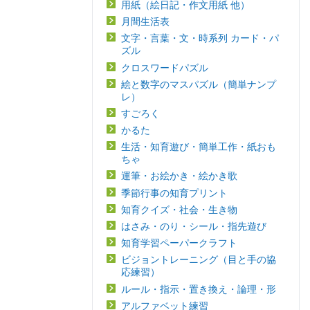
用紙（絵日記・作文用紙 他）
月間生活表
文字・言葉・文・時系列 カード・パ
ズル
クロスワードパズル
絵と数字のマスパズル（簡単ナンプ
レ）
すごろく
かるた
生活・知育遊び・簡単工作・紙おも
ちゃ
運筆・お絵かき・絵かき歌
季節行事の知育プリント
知育クイズ・社会・生き物
はさみ・のり・シール・指先遊び
知育学習ペーパークラフト
ビジョントレーニング（目と手の協
応練習）
ルール・指示・置き換え・論理・形
アルファベット練習