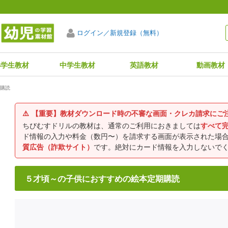
ログイン／新規登録（無料）
小学生教材
中学生教材
英語教材
動画教材
購読
⚠️
【重要】教材ダウンロード時の不審な画面・クレカ請求にご
ちびむすドリルの教材は、通常のご利用におきましては
すべて
ド情報の入力や料金（数円〜）を請求する画面が表示された場
質広告（詐欺サイト）
です。絶対にカード情報を入力しないで
５才頃～の子供におすすめの絵本定期購読