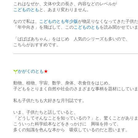
これはなぜか、文体や文の長さ、内容などのレベルが
こどものとも
と、あまり変わりません。
なので私は、
こどものとも年少版
が物足りなくなってきた子供
「年中向き」を飛ばして、この
こどものとも
を読み聞かせてい
「ばばばあちゃん」をはじめ 人気のシリーズも多いので、
こちらがおすすめです。
かがくのとも
★
動物、植物、宇宙、数学、身体、衣食住をはじめ、
子どもをとりまく自然や社会のさまざまな事柄を題材にしてい
私も子供たちも大好きな月刊誌です。
いま、子供たちと話していると、
「どうしてそんなことを知っているの？」と、驚くことがあり
こういった科学絵本などをきっかけに 興味を持って、
多くの知識を色んな本から 吸収しているのだと思います。