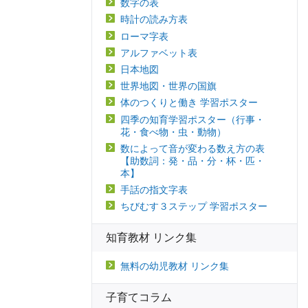
数字の表
時計の読み方表
ローマ字表
アルファベット表
日本地図
世界地図・世界の国旗
体のつくりと働き 学習ポスター
四季の知育学習ポスター（行事・
花・食べ物・虫・動物）
数によって音が変わる数え方の表
【助数詞：発・品・分・杯・匹・
本】
手話の指文字表
ちびむす３ステップ 学習ポスター
知育教材 リンク集
無料の幼児教材 リンク集
子育てコラム