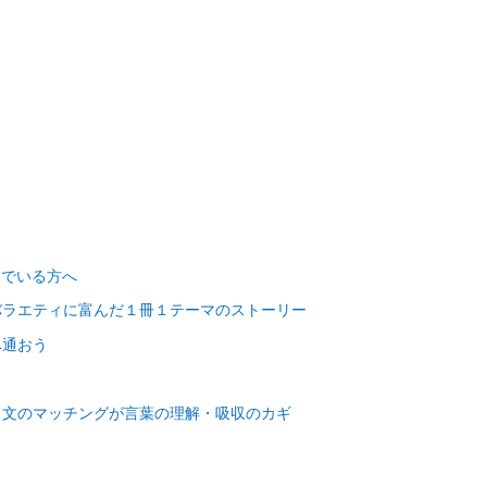
んでいる方へ
バラエティに富んだ１冊１テーマのストーリー
へ通おう
と文のマッチングが言葉の理解・吸収のカギ