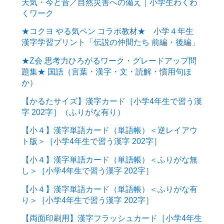
天気・今と昔／自然災害への備え｜小学生わくわ
くワーク
★コクヨ やる気ペン コラボ教材★ 小学４年生
漢字学習プリント「伝説の仲間たち 前編・後編」
★Z会 思考力ひろがるワーク・グレードアップ問
題集★ 国語（言葉・漢字・文・読解・慣用句ほ
か）
【かるたサイズ】漢字カード［小学4年生で習う漢
字 202字］（ふりがな有り）
【小４】漢字単語カード（単語帳）＜逆レイアウ
ト版＞［小学4年生で習う漢字 202字］
【小４】漢字単語カード（単語帳）＜ふりがな無
し＞［小学4年生で習う漢字 202字］
【小４】漢字単語カード（単語帳）＜ふりがな有
り＞［小学4年生で習う漢字 202字］
【両面印刷用】漢字フラッシュカード［小学4年生