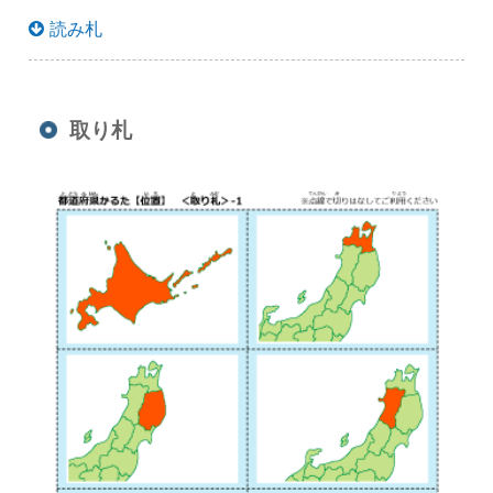
読み札
取り札