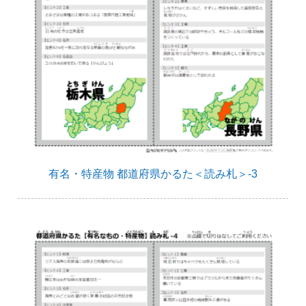
有名・特産物 都道府県かるた＜読み札＞-3