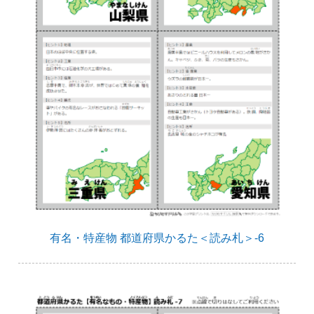
有名・特産物 都道府県かるた＜読み札＞-6