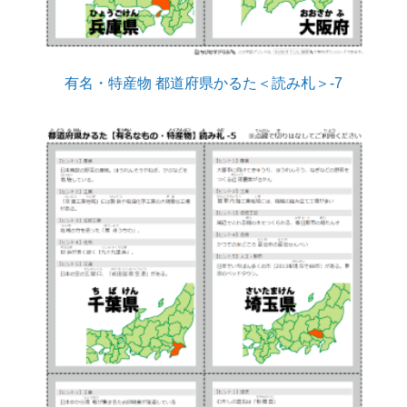
有名・特産物 都道府県かるた＜読み札＞-7