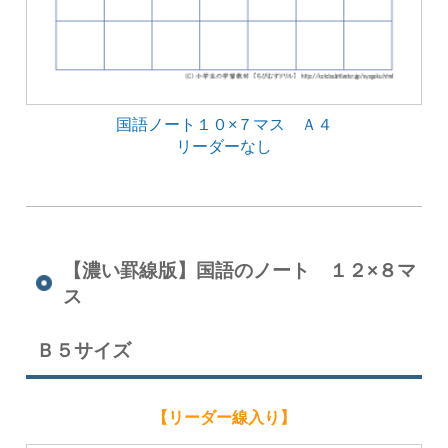
国語ノート１０×７マス Ａ４
リーダーなし
【濃い罫線版】国語のノート １２×８マ
ス
Ｂ５サイズ
【リーダー線入り】