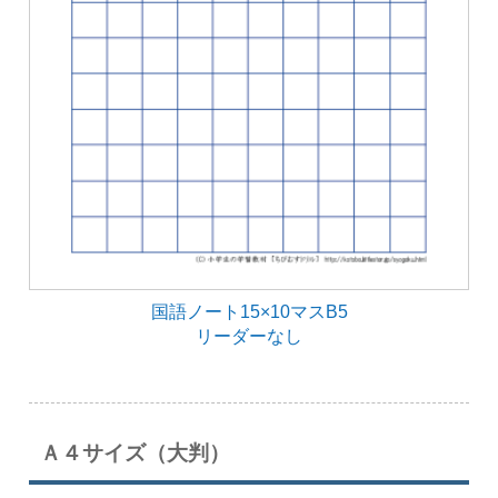
国語ノート15×10マスB5
リーダーなし
Ａ４サイズ（大判）