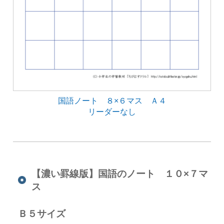
国語ノート ８×６マス Ａ４
リーダーなし
【濃い罫線版】国語のノート １０×７マ
ス
Ｂ５サイズ