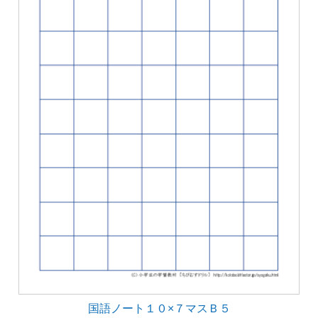
国語ノート１０×７マスＢ５