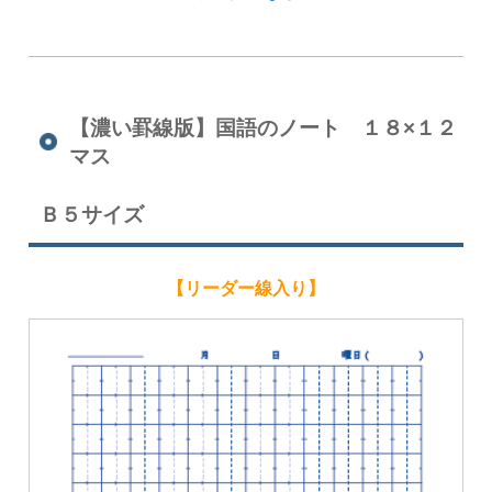
【濃い罫線版】国語のノート １８×１２
マス
Ｂ５サイズ
【リーダー線入り】