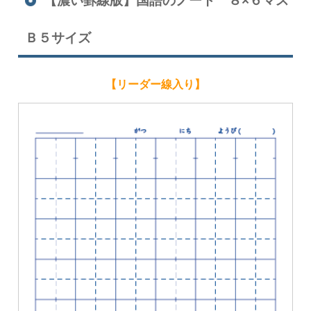
【濃い罫線版】国語のノート ８×６マス
Ｂ５サイズ
【リーダー線入り】