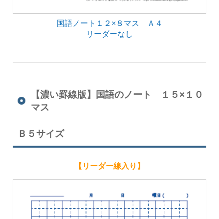
国語ノート１２×８マス Ａ４
リーダーなし
【濃い罫線版】国語のノート １５×１０
マス
Ｂ５サイズ
【リーダー線入り】