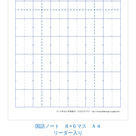
国語ノート ８×６マス Ａ４
リーダー入り