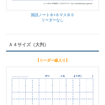
国語ノート８×６マスＢ５
リーダーなし
Ａ４サイズ（大判）
【リーダー線入り】