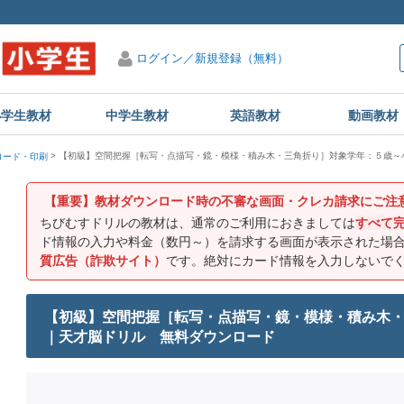
ログイン／新規登録（無料）
小学生教材
中学生教材
英語教材
動画教材
【初級】空間把握［転写・点描写・鏡・模様・積み木・三角折り］対象学年：５歳～
ロード・印刷
【重要】教材ダウンロード時の不審な画面・クレカ請求にご注
ちびむすドリルの教材は、通常のご利用におきましては
すべて
ド情報の入力や料金（数円～）を請求する画面が表示された場
質広告（詐欺サイト）
です。絶対にカード情報を入力しないで
【初級】空間把握［転写・点描写・鏡・模様・積み木
｜天才脳ドリル 無料ダウンロード