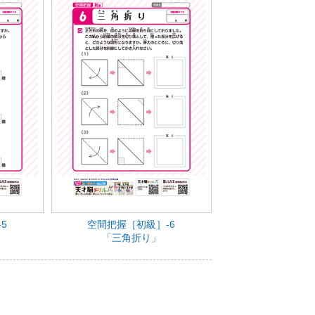
5
空間把握［初級］-6
「三角折り」