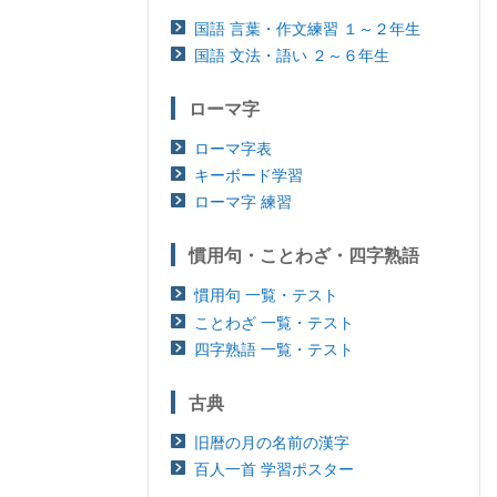
国語 言葉・作文練習 １～２年生
国語 文法・語い ２～６年生
ローマ字
ローマ字表
キーボード学習
ローマ字 練習
慣用句・ことわざ・四字熟語
慣用句 一覧・テスト
ことわざ 一覧・テスト
四字熟語 一覧・テスト
古典
旧暦の月の名前の漢字
百人一首 学習ポスター