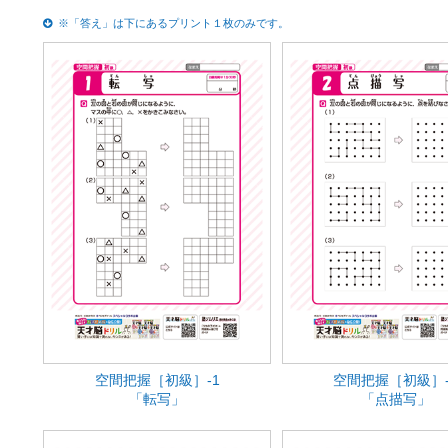
※「答え」は下にあるプリント１枚のみです。
空間把握［初級］-1
空間把握［初級］-
「転写」
「点描写」