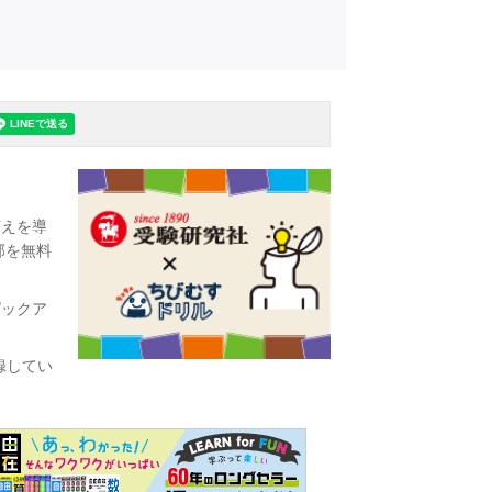
答えを導
部を無料
ピックア
録してい