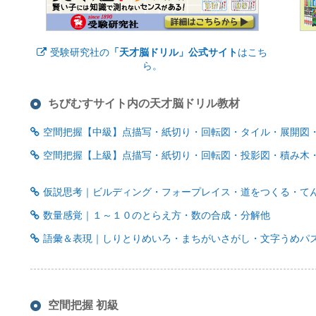
受験研究社の
「天才脳ドリル」公式サイト
はこち
ら。
ちびむすサイト内の天才脳ドリル教材
空間把握【中級】点描写・紙切り・回転図・タイル・展開図
空間把握【上級】点描写・紙切り・回転図・投影図・積み木
仮説思考｜ビルディング・フォープレイス・道をつくる・て
数量感覚｜１～１０のとらえ方・数の合成・分解他
語彙＆表現｜しりとりめいろ・まちがいさがし・文字うめパ
空間把握 初級