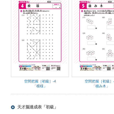
空間把握［初級］-4
空間把握［初級］-
「模様」
「積み木」
天才脳達成表「初級」