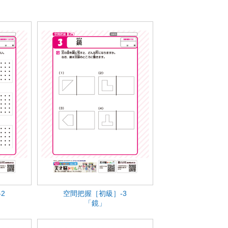
2
空間把握［初級］-3
「鏡」