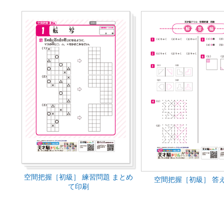
空間把握［初級］ 練習問題 まとめ
空間把握［初級］ 答え
て印刷