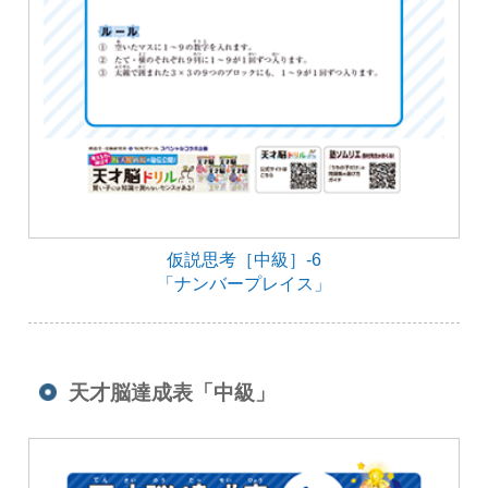
仮説思考［中級］-6
「ナンバープレイス」
天才脳達成表「中級」