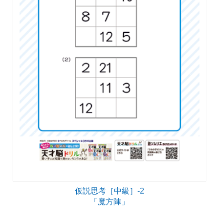
仮説思考［中級］-2
「魔方陣」