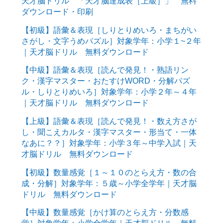
天才脳ドリル 「天才脳達成表［上級］」 無料
ダウンロード・印刷
【初級】語彙＆表現［しりとりめいろ・まちがい
さがし・文字うめパズル］対象学年：小学１~２年
｜天才脳ドリル 無料ダウンロード
【中級】語彙＆表現［読んで発見！・熟語リン
ク・漢字マスター・おたすけWORD・分解パズ
ル・しりとりめいろ］対象学年：小学２年～４年
｜天才脳ドリル 無料ダウンロード
【上級】語彙＆表現［読んで発見！・数え方さが
し・聞こえカルタ・漢字マスター・形当て・一体
なあに？？］対象学年：小学３年～中学入試｜天
才脳ドリル 無料ダウンロード
【初級】数量感覚［１～１０のとらえ方・数の合
成・分解］対象学年：５歳～小学全学年｜天才脳
ドリル 無料ダウンロード
【中級】数量感覚［かけ算のとらえ方・分数感