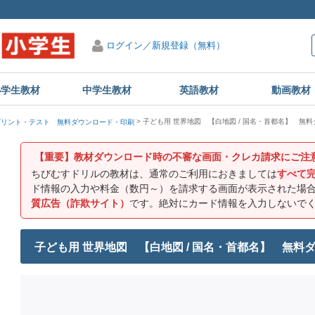
ログイン／新規登録（無料）
小学生教材
中学生教材
英語教材
動画教材
子ども用 世界地図 【白地図 / 国名・首都名】 無
プリント・テスト 無料ダウンロード・印刷
【重要】教材ダウンロード時の不審な画面・クレカ請求にご注
ちびむすドリルの教材は、通常のご利用におきましては
すべて
ド情報の入力や料金（数円～）を請求する画面が表示された場
質広告（詐欺サイト）
です。絶対にカード情報を入力しないで
子ども用 世界地図 【白地図 / 国名・首都名】 無料