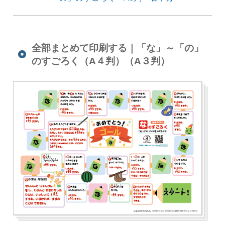
全部まとめて印刷する｜「な」～「の」
のすごろく（A４判）（A３判）