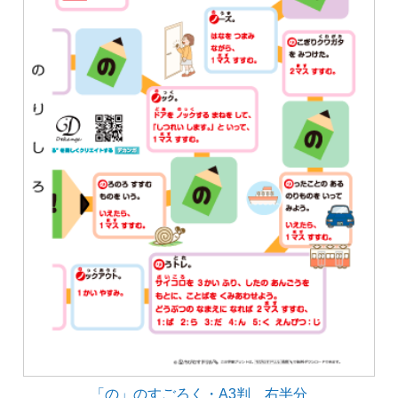
「の」のすごろく・A3判 右半分