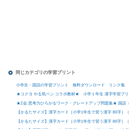
同じカテゴリの学習プリント
小学生・国語の学習プリント 無料ダウンロード リンク集
★コクヨ やる気ペン コラボ教材★ 小学１年生 漢字学習プ
★Z会 思考力ひろがるワーク・グレードアップ問題集★ 国語
【かるたサイズ】漢字カード［小学1年生で習う漢字 80字］
【かるたサイズ】漢字カード［小学1年生で習う漢字 80字］