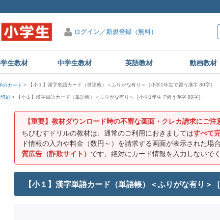
ログイン／新規登録（無料）
小学生教材
中学生教材
英語教材
動画教材
【小１】漢字単語カード（単語帳）＜ふりがな有り＞［小学1年生で習う漢字 80字］
字のカード
【小１】漢字単語カード（単語帳）＜ふりがな有り＞［小学1年生で習う漢字 80字］
・印刷
【重要】教材ダウンロード時の不審な画面・クレカ請求にご注
ちびむすドリルの教材は、通常のご利用におきましては
すべて
ド情報の入力や料金（数円～）を請求する画面が表示された場
質広告（詐欺サイト）
です。絶対にカード情報を入力しないで
【小１】漢字単語カード（単語帳）＜ふりがな有り＞［小