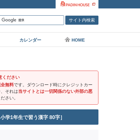
カレンダー
HOME
意ください
完全無料
です。ダウンロード時にクレジットカー
合、それは
当サイトとは一切関係のない外部の悪
ください。
学1年生で習う漢字 80字］