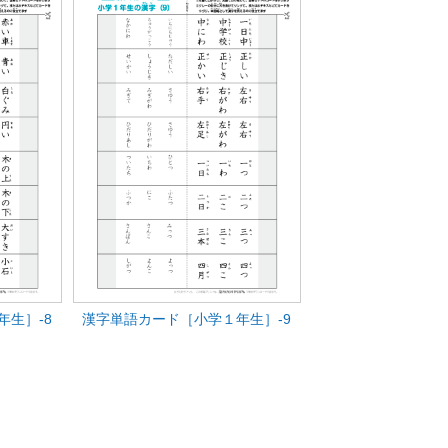
年生］-8
漢字単語カード［小学１年生］-9