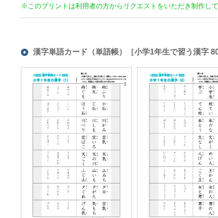
※このプリントは利用者の方からリクエストをいただき制作し
漢字単語カード（単語帳）［小学1年生で習う漢字 8