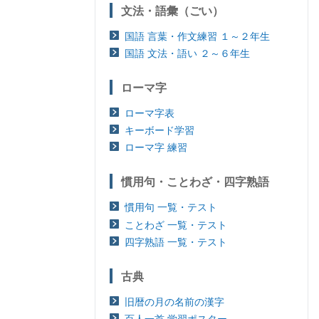
文法・語彙（ごい）
国語 言葉・作文練習 １～２年生
国語 文法・語い ２～６年生
ローマ字
ローマ字表
キーボード学習
ローマ字 練習
慣用句・ことわざ・四字熟語
慣用句 一覧・テスト
ことわざ 一覧・テスト
四字熟語 一覧・テスト
古典
旧暦の月の名前の漢字
百人一首 学習ポスター