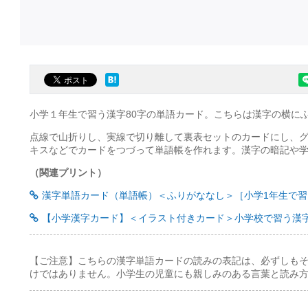
小学１年生で習う漢字80字の単語カード。こちらは漢字の横に
点線で山折りし、実線で切り離して裏表セットのカードにし、
キスなどでカードをつづって単語帳を作れます。漢字の暗記や
（関連プリント）
漢字単語カード（単語帳）＜ふりがななし＞［小学1年生で習う
【小学漢字カード】＜イラスト付きカード＞小学校で習う漢字
【ご注意】こちらの漢字単語カードの読みの表記は、必ずしも
けではありません。小学生の児童にも親しみのある言葉と読み