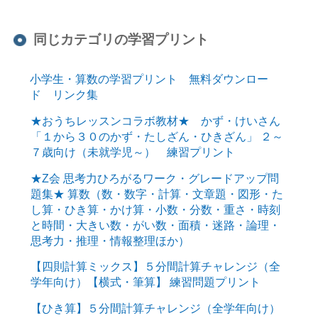
同じカテゴリの学習プリント
小学生・算数の学習プリント 無料ダウンロー
ド リンク集
★おうちレッスンコラボ教材★ かず・けいさん
「１から３０のかず・たしざん・ひきざん」 ２～
７歳向け（未就学児～） 練習プリント
★Z会 思考力ひろがるワーク・グレードアップ問
題集★ 算数（数・数字・計算・文章題・図形・た
し算・ひき算・かけ算・小数・分数・重さ・時刻
と時間・大きい数・がい数・面積・迷路・論理・
思考力・推理・情報整理ほか）
【四則計算ミックス】５分間計算チャレンジ（全
学年向け）【横式・筆算】 練習問題プリント
【ひき算】５分間計算チャレンジ（全学年向け）