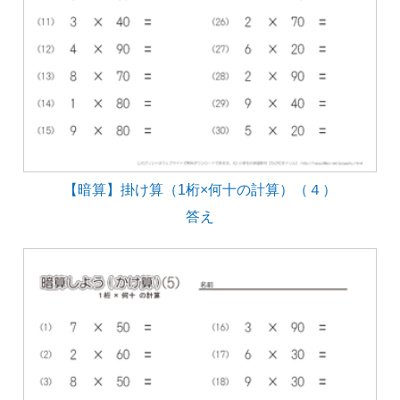
【暗算】掛け算（1桁×何十の計算）（４）
答え