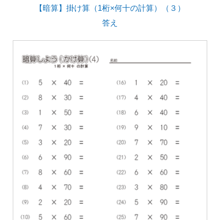
【暗算】掛け算（1桁×何十の計算）（３）
答え