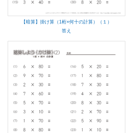
【暗算】掛け算（1桁×何十の計算）（１）
答え