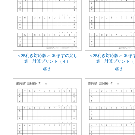
＜左利き対応版＞ 30ますの足し
＜左利き対応版＞ 30ま
算 計算プリント（４）
算 計算プリント（
答え
答え