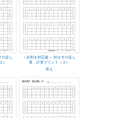
すの足し
＜左利き対応版＞ 30ますの足し
２）
算 計算プリント（３）
答え