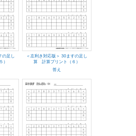
すの足し
＜左利き対応版＞ 30ますの足し
５）
算 計算プリント（６）
答え