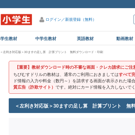
ログイン／新規登録（無料）
小学生教材
中学生教材
英語教材
動画教材
＜左利き対応版＞30ますの足し算 計算プリント 無料ダウンロード・印刷
【重要】教材ダウンロード時の不審な画面・クレカ請求にご注
ちびむすドリルの教材は、通常のご利用におきましては
すべて
ド情報の入力や料金（数円～）を請求する画面が表示された場
質広告（詐欺サイト）
です。絶対にカード情報を入力しないで
＜左利き対応版＞30ますの足し算 計算プリント 無