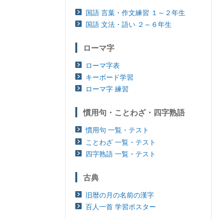
国語 言葉・作文練習 １～２年生
国語 文法・語い ２～６年生
ローマ字
ローマ字表
キーボード学習
ローマ字 練習
慣用句・ことわざ・四字熟語
慣用句 一覧・テスト
ことわざ 一覧・テスト
四字熟語 一覧・テスト
古典
旧暦の月の名前の漢字
百人一首 学習ポスター