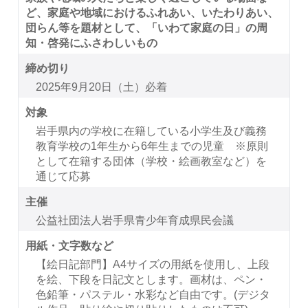
ど、家庭や地域におけるふれあい、いたわりあい、
団らん等を題材として、「いわて家庭の日」の周
知・啓発にふさわしいもの
締め切り
2025年9月20日（土）必着
対象
岩手県内の学校に在籍している小学生及び義務
教育学校の1年生から6年生までの児童 ※原則
として在籍する団体（学校・絵画教室など）を
通じて応募
主催
公益社団法人岩手県青少年育成県民会議
用紙・文字数など
【絵日記部門】A4サイズの用紙を使用し、上段
を絵、下段を日記文とします。画材は、ペン・
色鉛筆・パステル・水彩など自由です。(デジタ