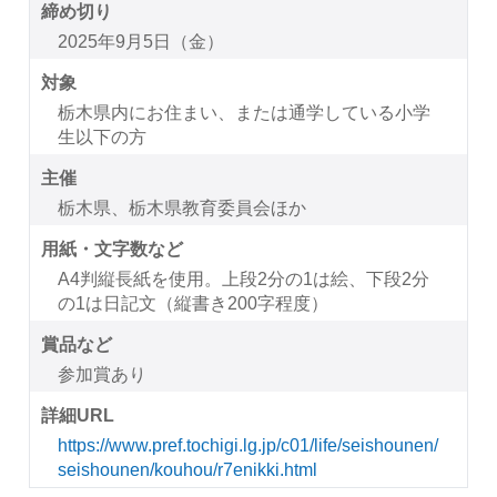
締め切り
2025年9月5日（金）
対象
栃木県内にお住まい、または通学している小学
生以下の方
主催
栃木県、栃木県教育委員会ほか
用紙・文字数など
A4判縦長紙を使用。上段2分の1は絵、下段2分
の1は日記文（縦書き200字程度）
賞品など
参加賞あり
詳細URL
https://www.pref.tochigi.lg.jp/c01/life/seishounen/
seishounen/kouhou/r7enikki.html