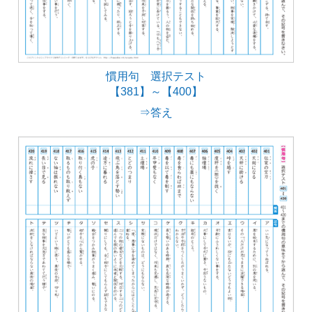
慣用句 選択テスト
【381】～【400】
⇒答え