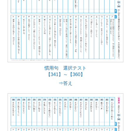
慣用句 選択テスト
【341】～【360】
⇒答え