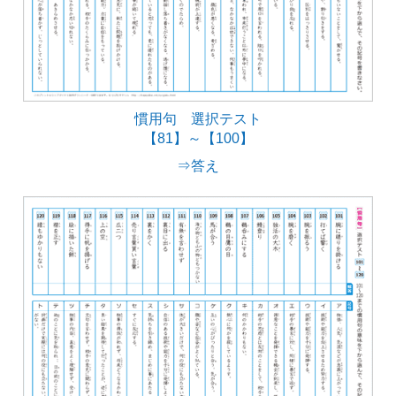
慣用句 選択テスト
【81】～【100】
⇒答え