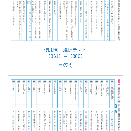
慣用句 選択テスト
【361】～【380】
⇒答え