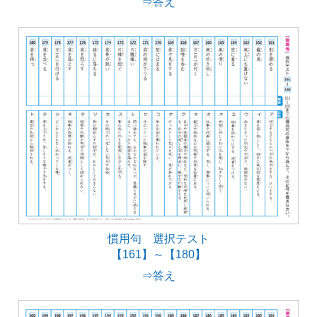
⇒答え
慣用句 選択テスト
【161】～【180】
⇒答え