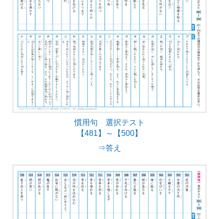
慣用句 選択テスト
【481】～【500】
⇒答え