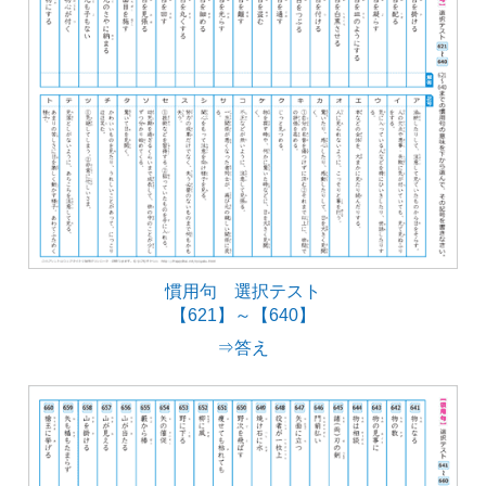
慣用句 選択テスト
【621】～【640】
⇒答え