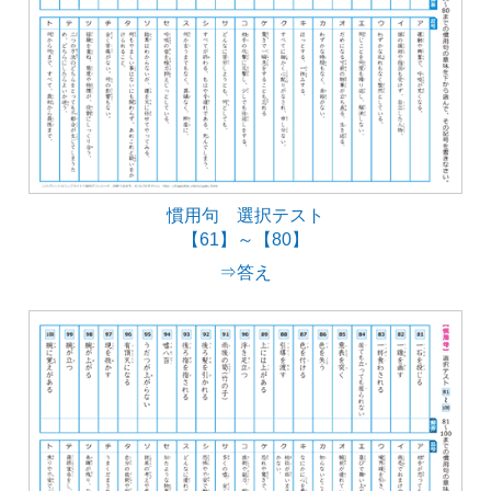
慣用句 選択テスト
【61】～【80】
⇒答え