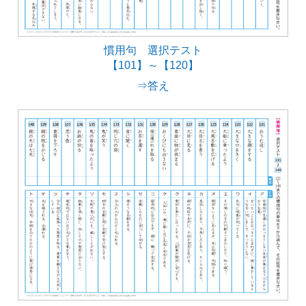
慣用句 選択テスト
【101】～【120】
⇒答え