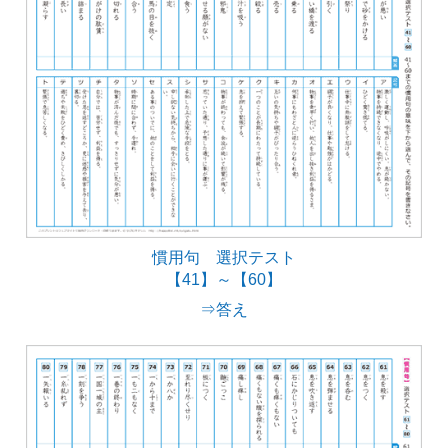
慣用句 選択テスト
【41】～【60】
⇒答え