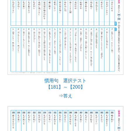
慣用句 選択テスト
【181】～【200】
⇒答え