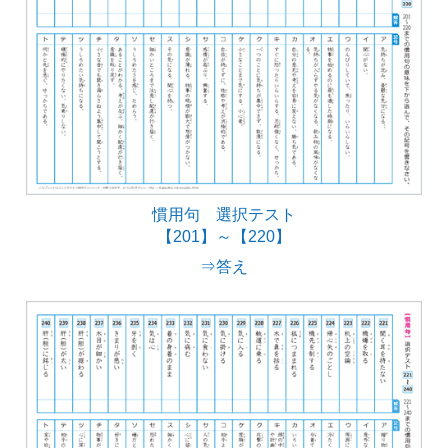
慣用句 選択テスト
【201】～【220】
⇒答え