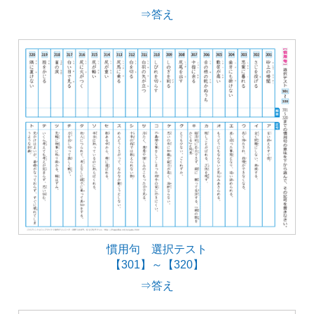
⇒答え
慣用句 選択テスト
【301】～【320】
⇒答え