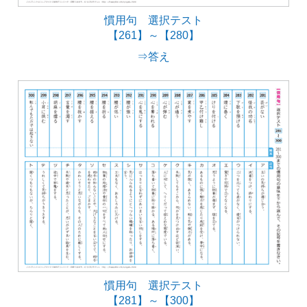
慣用句 選択テスト
【261】～【280】
⇒答え
慣用句 選択テスト
【281】～【300】