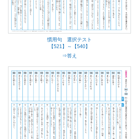
慣用句 選択テスト
【521】～【540】
⇒答え