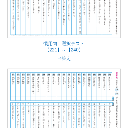
慣用句 選択テスト
【221】～【240】
⇒答え