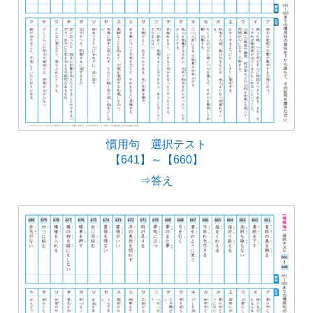
慣用句 選択テスト
【641】～【660】
⇒答え