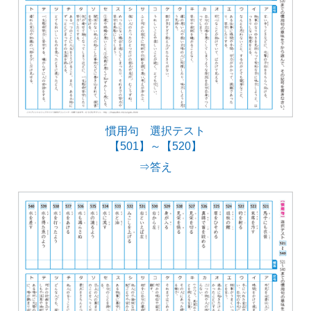
慣用句 選択テスト
【501】～【520】
⇒答え