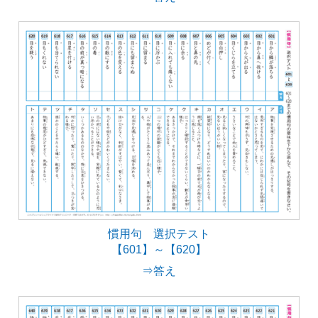
慣用句 選択テスト
【601】～【620】
⇒答え