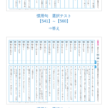
慣用句 選択テスト
【541】～【560】
⇒答え