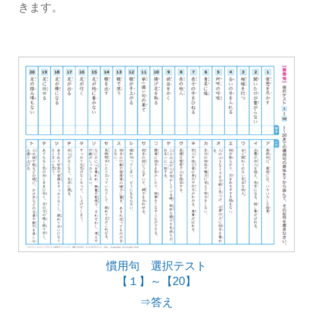
きます。
慣用句 選択テスト
【１】～【20】
⇒答え