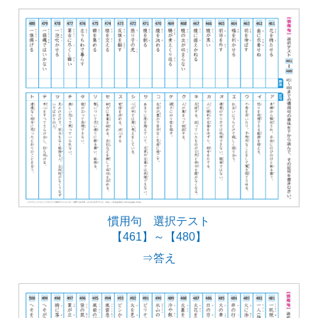
慣用句 選択テスト
【461】～【480】
⇒答え