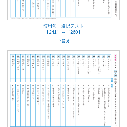
慣用句 選択テスト
【241】～【260】
⇒答え