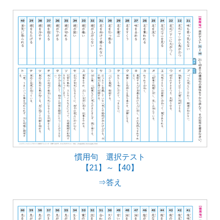
慣用句 選択テスト
【21】～【40】
⇒答え