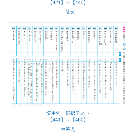
【421】～【440】
⇒答え
慣用句 選択テスト
【441】～【460】
⇒答え