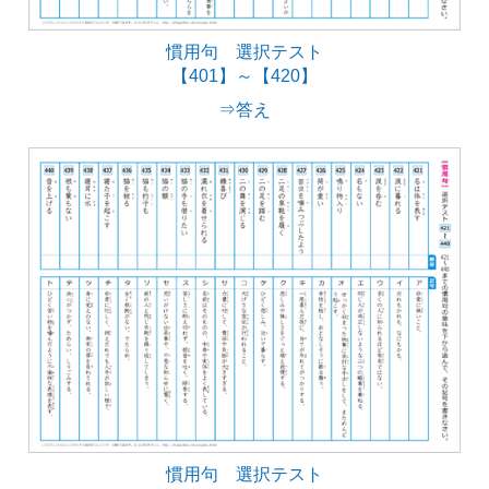
慣用句 選択テスト
【401】～【420】
⇒答え
慣用句 選択テスト