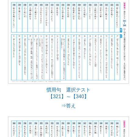
慣用句 選択テスト
【321】～【340】
⇒答え