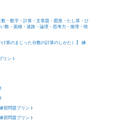
数（数・数字・計算・文章題・図形・たし算・ひ
がい数・面積・迷路・論理・思考力・推理・情
かけ算のまじった分数の計算のしかた）】 練
プリント
ト
ト
 練習問題プリント
 練習問題プリント