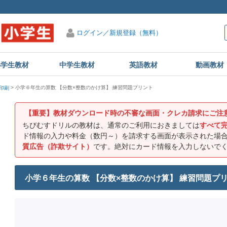
ログイン／新規登録（無料）
小学生教材
中学生教材
英語教材
動画教材
小学６年生の算数 【分数×整数のかけ算】 練習問題プリント
印刷
【重要】教材ダウンロード時の不審な画面・クレカ請求にご注
ちびむすドリルの教材は、通常のご利用におきましては
すべて
ド情報の入力や料金（数円～）を請求する画面が表示された場
質広告（詐欺サイト）
です。絶対にカード情報を入力しないで
小学６年生の算数 【分数×整数のかけ算】 練習問題プ