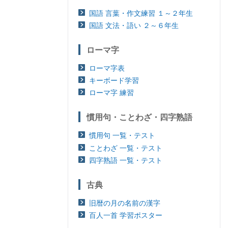
国語 言葉・作文練習 １～２年生
国語 文法・語い ２～６年生
ローマ字
ローマ字表
キーボード学習
ローマ字 練習
慣用句・ことわざ・四字熟語
慣用句 一覧・テスト
ことわざ 一覧・テスト
四字熟語 一覧・テスト
古典
旧暦の月の名前の漢字
百人一首 学習ポスター