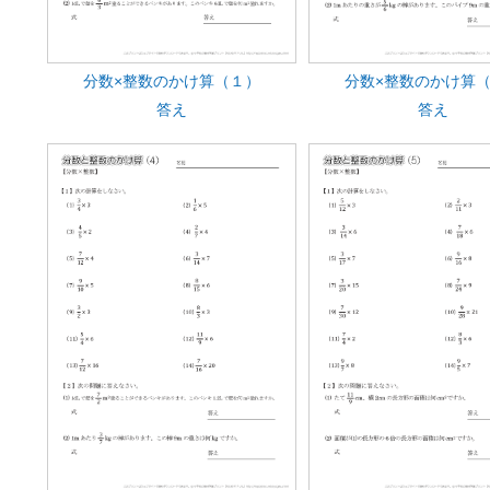
分数×整数のかけ算（１）
分数×整数のかけ算
答え
答え