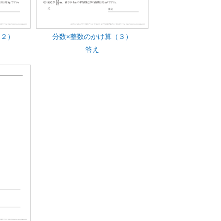
（２）
分数×整数のかけ算（３）
答え