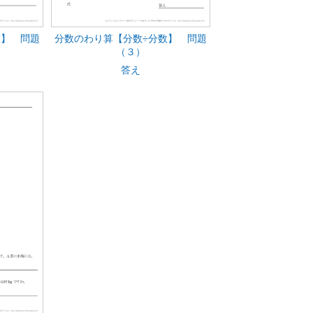
数】 問題
分数のわり算【分数÷分数】 問題
（３）
答え