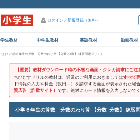
ログイン／新規登録（無料）
小学生教材
中学生教材
英語教材
動画教材
小学６年生の算数 分数のわり算 【分数÷分数】 練習問題プリント
印刷
【重要】教材ダウンロード時の不審な画面・クレカ請求にご注
ちびむすドリルの教材は、通常のご利用におきましては
すべて
ド情報の入力や料金（数円～）を請求する画面が表示された場
質広告（詐欺サイト）
です。絶対にカード情報を入力しないで
小学６年生の算数 分数のわり算 【分数÷分数】 練習