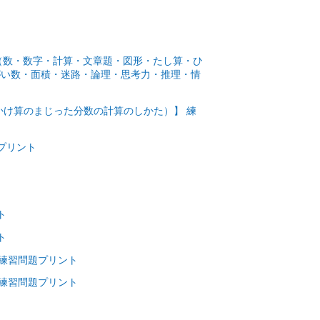
数（数・数字・計算・文章題・図形・たし算・ひ
がい数・面積・迷路・論理・思考力・推理・情
かけ算のまじった分数の計算のしかた）】 練
プリント
ト
ト
 練習問題プリント
 練習問題プリント