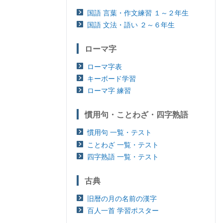
国語 言葉・作文練習 １～２年生
国語 文法・語い ２～６年生
ローマ字
ローマ字表
キーボード学習
ローマ字 練習
慣用句・ことわざ・四字熟語
慣用句 一覧・テスト
ことわざ 一覧・テスト
四字熟語 一覧・テスト
古典
旧暦の月の名前の漢字
百人一首 学習ポスター