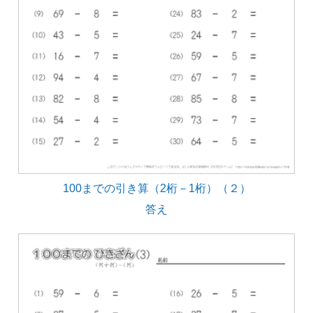
100までの引き算（2桁－1桁）（２）
答え