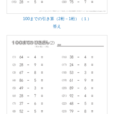
100までの引き算（2桁－1桁）（１）
答え