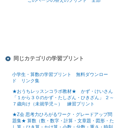
同じカテゴリの学習プリント
小学生・算数の学習プリント 無料ダウンロー
ド リンク集
★おうちレッスンコラボ教材★ かず・けいさん
「１から３０のかず・たしざん・ひきざん」 ２～
７歳向け（未就学児～） 練習プリント
★Z会 思考力ひろがるワーク・グレードアップ問
題集★ 算数（数・数字・計算・文章題・図形・た
し算・ひき算・かけ算・小数・分数・重さ・時刻