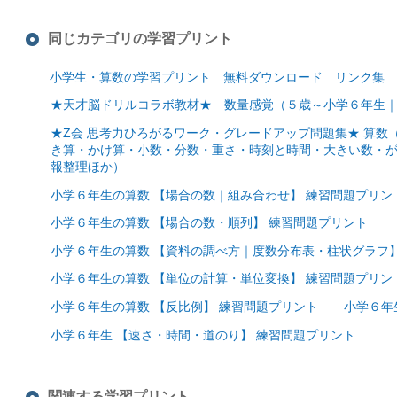
同じカテゴリの学習プリント
小学生・算数の学習プリント 無料ダウンロード リンク集
★天才脳ドリルコラボ教材★ 数量感覚（５歳～小学６年生
★Z会 思考力ひろがるワーク・グレードアップ問題集★ 算
き算・かけ算・小数・分数・重さ・時刻と時間・大きい数・
報整理ほか）
小学６年生の算数 【場合の数｜組み合わせ】 練習問題プリン
小学６年生の算数 【場合の数・順列】 練習問題プリント
小学６年生の算数 【資料の調べ方｜度数分布表・柱状グラフ】
小学６年生の算数 【単位の計算・単位変換】 練習問題プリン
小学６年生の算数 【反比例】 練習問題プリント
小学６年
小学６年生 【速さ・時間・道のり】 練習問題プリント
関連する学習プリント