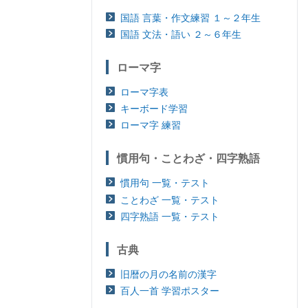
国語 言葉・作文練習 １～２年生
国語 文法・語い ２～６年生
ローマ字
ローマ字表
キーボード学習
ローマ字 練習
慣用句・ことわざ・四字熟語
慣用句 一覧・テスト
ことわざ 一覧・テスト
四字熟語 一覧・テスト
古典
旧暦の月の名前の漢字
百人一首 学習ポスター