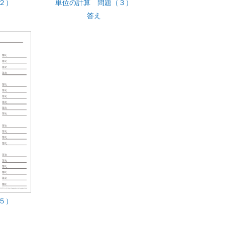
２）
単位の計算 問題（３）
答え
５）