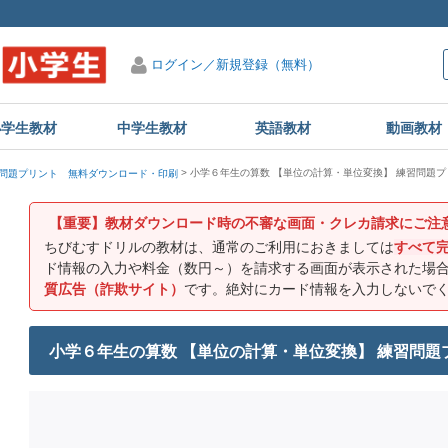
ログイン／新規登録（無料）
小学生教材
中学生教材
英語教材
動画教材
小学６年生の算数 【単位の計算・単位変換】 練習問題プ
問題プリント 無料ダウンロード・印刷
【重要】教材ダウンロード時の不審な画面・クレカ請求にご注
ちびむすドリルの教材は、通常のご利用におきましては
すべて
ド情報の入力や料金（数円～）を請求する画面が表示された場
質広告（詐欺サイト）
です。絶対にカード情報を入力しないで
小学６年生の算数 【単位の計算・単位変換】 練習問題