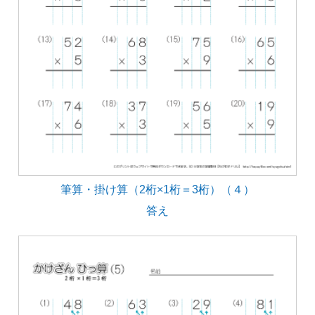
筆算・掛け算（2桁×1桁＝3桁）（４）
答え