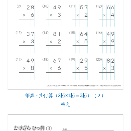
筆算・掛け算（2桁×1桁＝3桁）（２）
答え