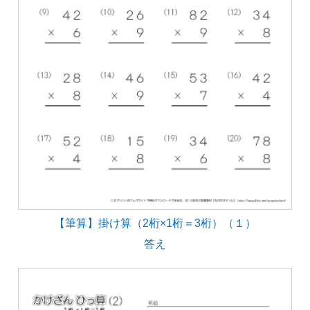
【筆算】掛け算（2桁×1桁＝3桁）（１）
答え