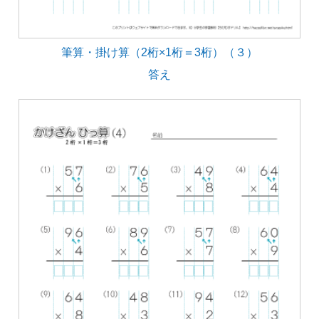
筆算・掛け算（2桁×1桁＝3桁）（３）
答え