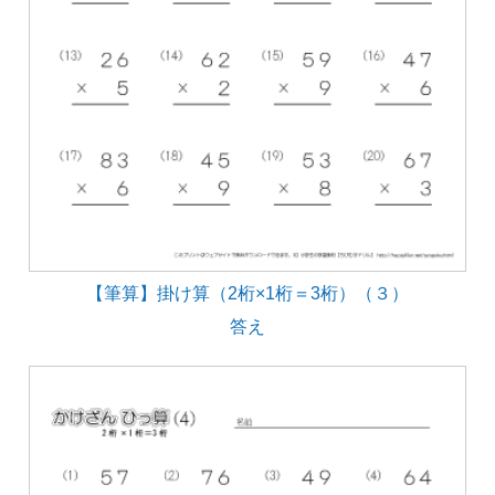
【筆算】掛け算（2桁×1桁＝3桁）（３）
答え