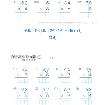
筆算・掛け算（2桁×1桁＝3桁）(1)
答え