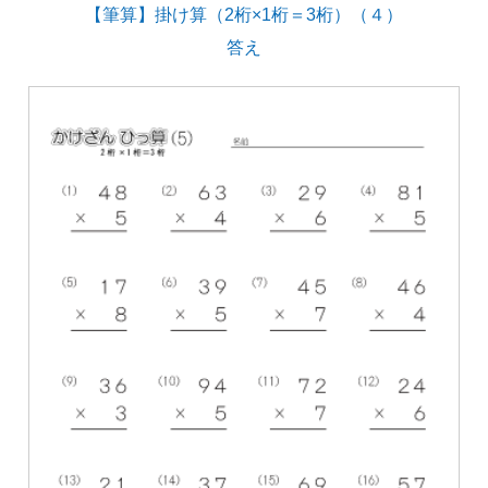
【筆算】掛け算（2桁×1桁＝3桁）（４）
答え