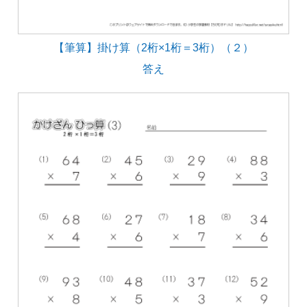
【筆算】掛け算（2桁×1桁＝3桁）（２）
答え