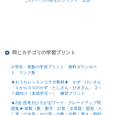
同じカテゴリの学習プリント
小学生・算数の学習プリント 無料ダウンロー
ド リンク集
★おうちレッスンコラボ教材★ かず・けいさん
「１から３０のかず・たしざん・ひきざん」 ２～
７歳向け（未就学児～） 練習プリント
★Z会 思考力ひろがるワーク・グレードアップ問
題集★ 算数（数・数字・計算・文章題・図形・た
し算・ひき算・かけ算・小数・分数・重さ・時刻