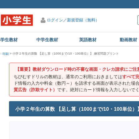
ログイン／新規登録（無料）
小学生教材
中学生教材
英語教材
動画教材
小学２年生の算数 【足し算（1000まで/10・100単位）】 練習問題プリント
・印刷
【重要】教材ダウンロード時の不審な画面・クレカ請求にご注
ちびむすドリルの教材は、通常のご利用におきましては
すべて
ド情報の入力や料金（数円～）を請求する画面が表示された場
質広告（詐欺サイト）
です。絶対にカード情報を入力しないで
小学２年生の算数 【足し算（1000まで/10・100単位