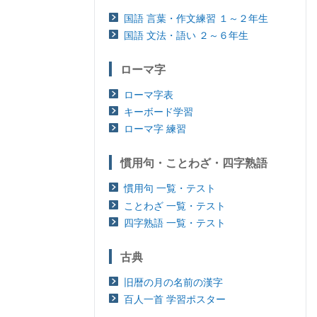
国語 言葉・作文練習 １～２年生
国語 文法・語い ２～６年生
ローマ字
ローマ字表
キーボード学習
ローマ字 練習
慣用句・ことわざ・四字熟語
慣用句 一覧・テスト
ことわざ 一覧・テスト
四字熟語 一覧・テスト
古典
旧暦の月の名前の漢字
百人一首 学習ポスター