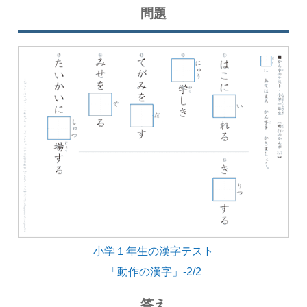
問題
小学１年生の漢字テスト
「動作の漢字」-2/2
答え