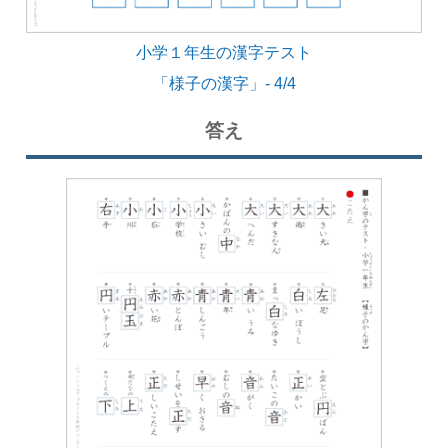
小学１年生の漢字テスト
「様子の漢字」- 4/4
答え