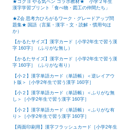
★コクヨ やる気ペン コラボ教材★ 小学２年生
漢字学習プリント「食べ物・図工の仲間たち」
★Z会 思考力ひろがるワーク・グレードアップ問
題集★ 国語（言葉・漢字・文・読解・慣用句ほ
か）
【かるたサイズ】漢字カード［小学2年生で習う漢
字 160字］（ふりがな無し）
【かるたサイズ】漢字カード［小学2年生で習う漢
字 160字］（ふりがな有り）
【小２】漢字単語カード（単語帳）＜逆レイアウ
ト版＞［小学2年生で習う漢字 160字］
【小２】漢字単語カード（単語帳）＜ふりがな無
し＞［小学2年生で習う漢字 160字］
【小２】漢字単語カード（単語帳）＜ふりがな有
り＞［小学2年生で習う漢字 160字］
【両面印刷用】漢字フラッシュカード［小学2年生