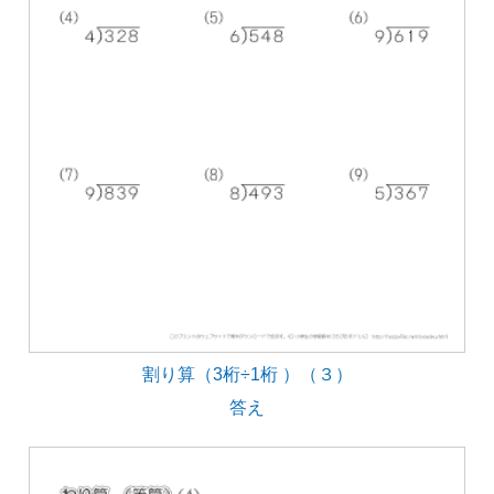
割り算（3桁÷1桁 ）（３）
答え