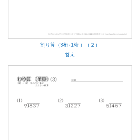
割り算（3桁÷1桁 ）（２）
答え