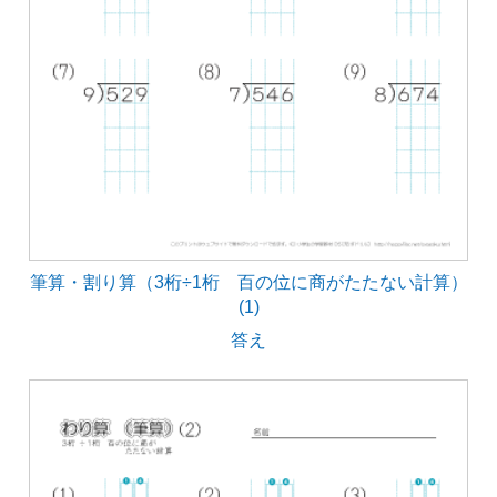
筆算・割り算（3桁÷1桁 百の位に商がたたない計算）
(1)
答え