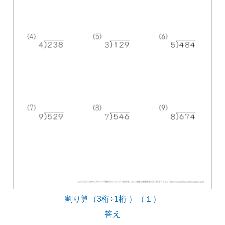
割り算（3桁÷1桁 ）（１）
答え