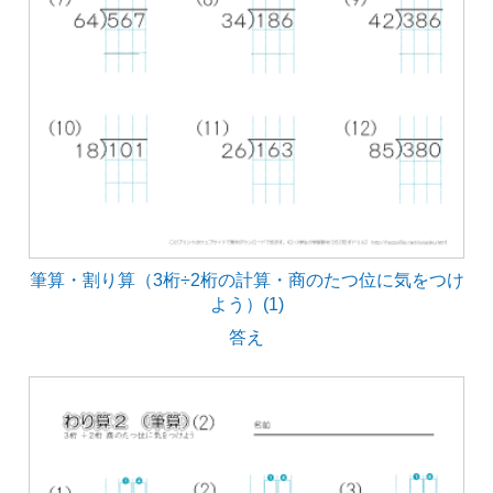
筆算・割り算（3桁÷2桁の計算・商のたつ位に気をつけ
よう）(1)
答え