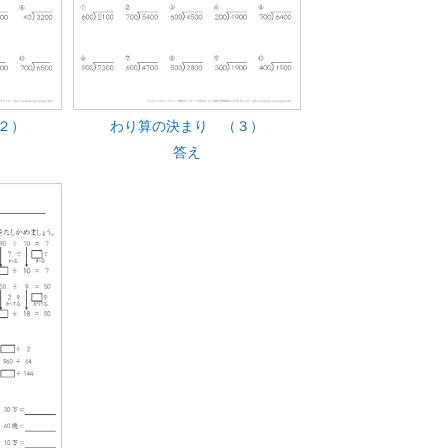
２）
わり算の決まり （３）
答え