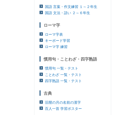
国語 言葉・作文練習 １～２年生
国語 文法・語い ２～６年生
ローマ字
ローマ字表
キーボード学習
ローマ字 練習
慣用句・ことわざ・四字熟語
慣用句 一覧・テスト
ことわざ 一覧・テスト
四字熟語 一覧・テスト
古典
旧暦の月の名前の漢字
百人一首 学習ポスター