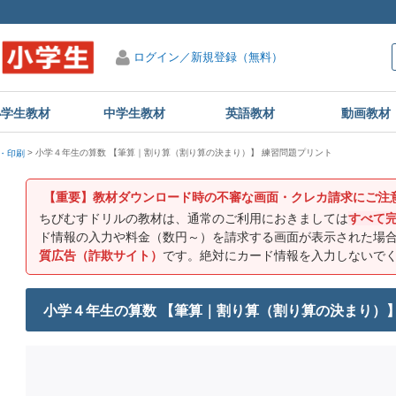
ログイン／新規登録（無料）
小学生教材
中学生教材
英語教材
動画教材
小学４年生の算数 【筆算｜割り算（割り算の決まり）】 練習問題プリント
・印刷
【重要】教材ダウンロード時の不審な画面・クレカ請求にご注
ちびむすドリルの教材は、通常のご利用におきましては
すべて
ド情報の入力や料金（数円～）を請求する画面が表示された場
質広告（詐欺サイト）
です。絶対にカード情報を入力しないで
小学４年生の算数 【筆算｜割り算（割り算の決まり）】